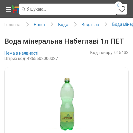
0
Вода міне
Напої
Вода
Вода газ
Головна
Вода мінеральна Набеглаві 1л ПЕТ
Код товару: 015433
Нема в наявності
Штрих код: 4865602000027