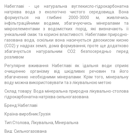
Набеглаві - це натуральна вуглекисло-гідрокарбонатна
натрієва вода з екологічно чистого середовища. Вона
формується на глибині 2000-3000 м, живлячись
інфільтраційними водами, збагачуючись мінералами та
мікроелементами з водомістких порід, які визначають її
унікальний смак та корисні властивості. Набеглави природно-
газована вода, оскільки вона насичується двоокисом кисню
(CO2) у надрах землі, дома формування; проте ще додатково
збагачується натуральним CO2 безпосередньо перед
розливом
Регулярне вживання Набеглаві як їдальня води сприяє
очищенню організму від шкідливих речовин та його
збагаченню необхідними мінералами. Крім того, мінеральну
воду можна використовувати та з лікувальною метою
Склад товару: Вода мінеральна природна лікувально-столова
гідрокарбонатна натрієва сильногазована.
Бренд:
Набеглаві
Країна-виробник:
Грузія
Тип:
Столова, Лікувальна, Мінеральна
Вид: Сильногазована