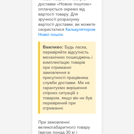
доставки «Новою поштою»
оплачується окремо від
вартості товару. Для
зручності розрахунку
вартості доставки, ви можете
скористатися
Калькулятором
Нової пошти
.
Важливо:
Будь ласка,
перевіряйте відсутність
механічних пошкоджень і
комплектацію товарів
при отриманні
замовлення в
присутності працівника
служби доставки. Ми не
гарантуємо вирішення
спірних ситуацій з
товаром, якщо він не був
перевірений при
отриманні.
При замовленні
великогабаритного товару
(вагою понад 30 кг і