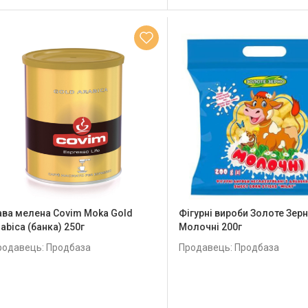
ава мелена Covim Moka Gold
Фігурні вироби Золоте Зер
abica (банка) 250г
Молочні 200г
родавець: Продбаза
Продавець: Продбаза