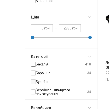
В наявності
Ціна
грн
–
грн
Категорії
Л
Бакалія
418
Gl
с
Борошно
34
П
Бульйон
Вермішель швидкого
34
приготування
Готові сніданки
11
Виробники