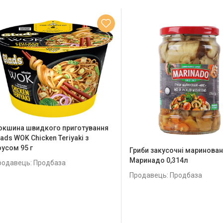
окшина швидкого приготування
ads WOK Chicken Teriyaki з
оусом 95 г
Гриби закусочні маринован
Маринадо 0,314л
родавець: Продбаза
Продавець: Продбаза