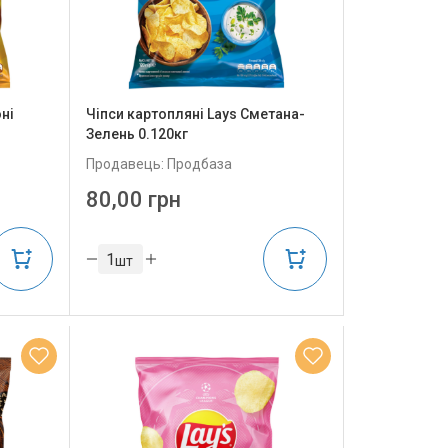
ні
Чіпси картопляні Lays Сметана-
Зелень 0.120кг
Продавець: Продбаза
80,00 грн
шт