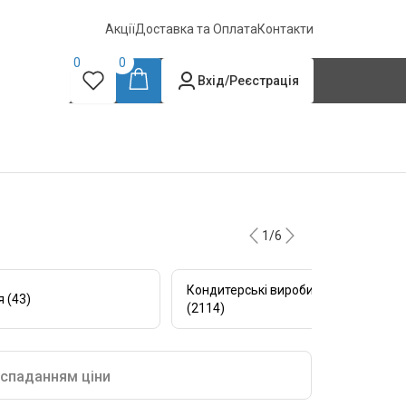
Акції
Доставка та Оплата
Контакти
0
0
Вхід/Реєстрація
1/6
Кондитерські вироби,бакалія імпуль
 (43)
(2114)
 спаданням ціни