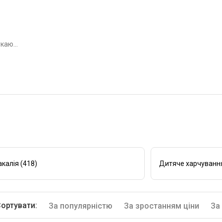
акалія (418)
Дитяче харчування
ортувати:
За популярністю
За зростанням ціни
За