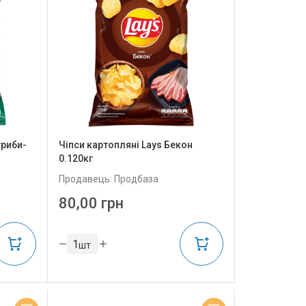
гриби-
Чіпси картопляні Lays Бекон
0.120кг
Продавець: Продбаза
80,00 грн
шт