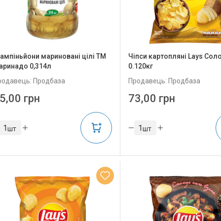
ампіньйони мариновані цілі ТМ
Чіпси картопляні Lays Соло
аринадо 0,314л
0.120кг
родавець: Продбаза
Продавець: Продбаза
5,00 грн
73,00 грн
шт
шт