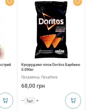
Гострий
Кукурудзяні чіпси Doritos Барбекю
0.090кг
Продавець: Продбаза
68,00 грн
шт