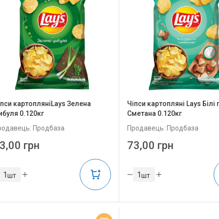
іпси картопляніLays Зелена
Чіпси картопляні Lays Білі 
ибуля 0.120кг
Сметана 0.120кг
родавець: Продбаза
Продавець: Продбаза
3,00 грн
73,00 грн
шт
шт