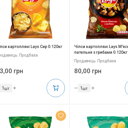
іпси картопляні Lays Сир 0.120кг
Чіпси картопляні Lays М'яс
пательня з грибами 0.120кг
родавець: Продбаза
Продавець: Продбаза
3,00 грн
80,00 грн
шт
шт