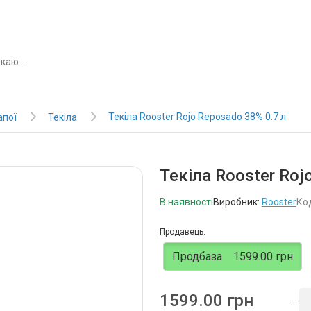
Текіла Rooster Rojo Reposado 38% 0.7 л
апої
Текіла
Текіла Rooster Roj
В наявності
Виробник:
Rooster
Ко
Продавець:
Продбаза
1599.00 грн
1599.00 грн
-