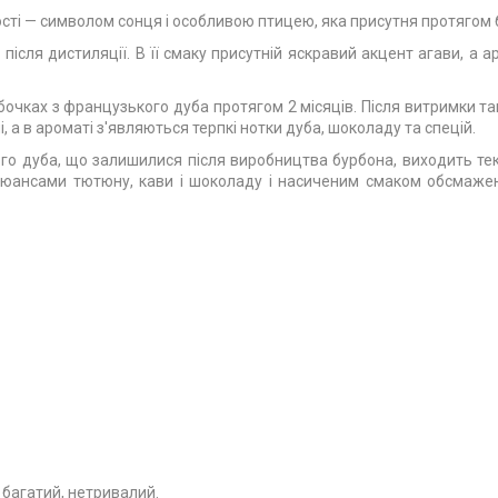
ті — символом сонця і особливою птицею, яка присутня протягом б
після дистиляції. В її смаку присутній яскравий акцент агави, а 
очках з французького дуба протягом 2 місяців. Після витримки такі
і, а в ароматі з'являються терпкі нотки дуба, шоколаду та спецій.
го дуба, що залишилися після виробництва бурбона, виходить текіл
юансами тютюну, кави і шоколаду і насиченим смаком обсмажено
 багатий, нетривалий.