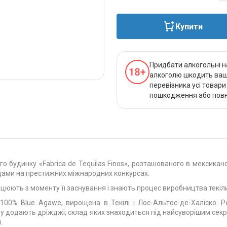
Купити
Придбати алкогольні н
алкоголю шкодить вашо
перевізника усі товар
пошкодження або повно
о будинку «Fabrica de Tequilas Finos», розташованого в мексиканс
одами на престижних міжнародних конкурсах.
 працюють з моменту її заснування і знають процес виробництва текі
100% Blue Agawe, вирощена в Текілі і Лос-Альтос-де-Халіско. Р
ину додають дріжджі, склад яких знаходиться під найсуворішим сек
.