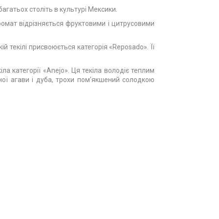
агатьох століть в культурі Мексики.
аромат відрізняється фруктовими і цитрусовими
й текілі присвоюється категорія «Reposado». Її
а категорії «Anejo». Ця текіла володіє теплим
ї агави і дуба, трохи пом'якшений солодкою