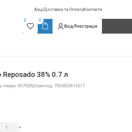
Акції
Доставка та Оплата
Контакти
0
0
Вхід/Реєстрація
o Reposado 38% 0.7 л
д товару: 007920
Штрих код: 7503023613217
+