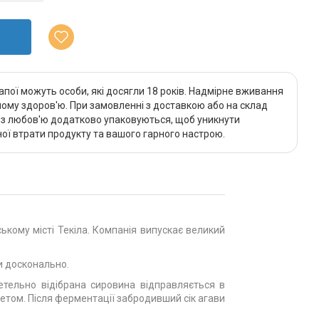
апої можуть особи, які досягли 18 років. Надмірне вживання
му здоров'ю. При замовленні з доставкою або на склад
и з любов'ю додатково упаковуються, щоб уникнути
ї втрати продукту та вашого гарного настрою.
ькому місті Текіла. Компанія випускає великий
ли досконально.
етельно відібрана сировина відправляється в
ретом. Після ферментації забродивший сік агави