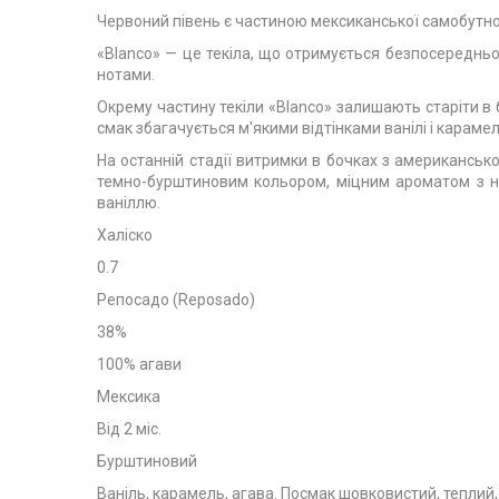
Червоний півень є частиною мексиканської самобутнос
«Blanco» — це текіла, що отримується безпосередньо 
нотами.
Окрему частину текіли «Blanco» залишають старіти в б
смак збагачується м'якими відтінками ванілі і карамел
На останній стадії витримки в бочках з американсько
темно-бурштиновим кольором, міцним ароматом з н
ваніллю.
Халіско
0.7
Репосадо (Reposado)
38%
100% агави
Мексика
Від 2 міс.
Бурштиновий
Ваніль, карамель, агава. Посмак шовковистий, теплий,