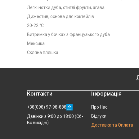
Легкі нотки дуба, стиглі фрукти, агава
Дижестив, основа для коктейлів
20-22 °C
Витримка у бочках з французького дуба
Мексика
Скляна пляшка
Д
Контакти
Інформація
+38(098) 97-98-888
Про Нас
Відгуки
Дзвінки з 9:00 до 18:00 (Сб-
Вс вихідні)
Доставка та Оплата