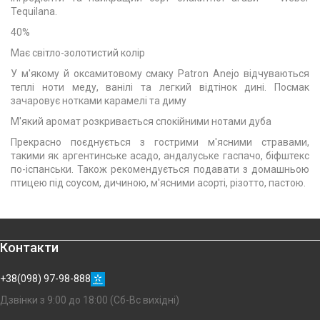
Tequilana.
40%
Має світло-золотистий колір
У м'якому й оксамитовому смаку Patron Anejo відчуваються
теплі ноти меду, ванілі та легкий відтінок дині. Посмак
зачаровує нотками карамелі та диму
М'який аромат розкривається спокійними нотами дуба
Прекрасно поєднується з гострими м'ясними стравами,
такими як аргентинське асадо, андалуське гаспачо, біфштекс
по-іспанськи. Також рекомендується подавати з домашньою
птицею під соусом, дичиною, м'ясними асорті, різотто, пастою.
Контакти
+38(098) 97-98-888
Дзвінки з 9:00 до 18:00 (Сб-Вс вихідні)