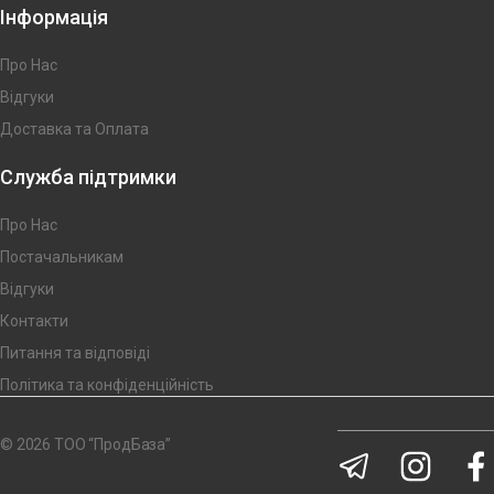
Інформація
Про Нас
Відгуки
Доставка та Оплата
Служба підтримки
Про Нас
Постачальникам
Відгуки
Контакти
Питання та відповіді
Політика та конфіденційність
© 2026 ТОО “ПродБаза”