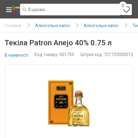
0
Алкогольні напої
Алкогольні напої
Те
Головна
Текіла Patron Anejo 40% 0.75 л
Код товару: 001755
Штрих код: 721733000012
В наявності