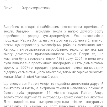
Опис
Характеристики
Виробник
сьогодні є найбільшим експортером преміальної
текіли. Завдяки її зусиллям текіла з напою другого сорту
перейшла в розряд «ультрапреміум». Уся високоякісна
продукція Patrón Spirits, на сто відсотків зроблена з блакитної
агави, що виростає у високогірних районах мексиканського
Халіско, і виготовляється за особливою технологією, яка дає
змогу домогтися приголомшливого смаку. Попри те, що
компанія була заснована тільки 1989 року, 2004-го вона вже
була вшанована престижною нагородою «П'ять діамантових
зірок», а 2007-го продажі преміальної текіли випередили
лідерів у сегменті міцного алкоголю, таких як горілка Nemiroff,
коньяк Martel і віскі Famous Grouse.
Що стосується Patron Anejo, то подвійна дистиляція дарує їй
виняткову м'якість, а витримка текіли в невеликих бочках із
білого дуба упродовж 12 місяців надає Patron Anejo
золотистого відтінку та екстраординарних смакових якостей.
Для виробництва використовуються тільки натуральні
інгредієнти та найкращий сорт блакитної агави — Weber