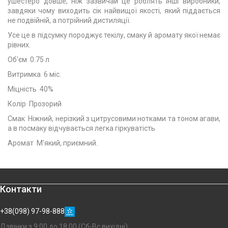
ушестеро довше, ніж зазвичай це роблять інші виробники,
завдяки чому виходить сік найвищої якості, який піддається
не подвійній, а потрійний дистиляції.
Усе це в підсумку породжує текілу, смаку й аромату якої немає
рівних.
Об'єм 0.75 л
Витримка 6 міс.
Міцність 40%
Колір Прозорий
Смак Ніжний, нерізкий з цитрусовими нотками та тоном агави,
а в посмаку відчувається легка гіркуватість
Аромат М'який, приємний.
Контакти
+38(098) 97-98-888
Дзвінки з 9:00 до 18:00 (Сб-Вс вихідні)