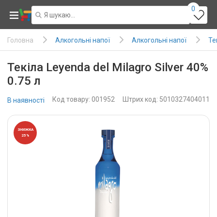
0
Алкогольні напої
Алкогольні напої
Те
Головна
Текіла Leyenda del Milagro Silver 40%
0.75 л
Код товару: 001952
Штрих код: 5010327404011
В наявності
ЗНИЖКА
25%