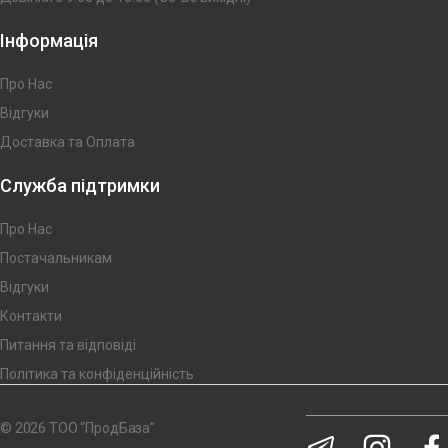
Інформація
Про Нас
Відгуки
Доставка та Оплата
Служба підтримки
Про Нас
Постачальникам
Відгуки
Контакти
Питання та відповіді
Політика та конфіденційність
© 2026 ТОО “ПродБаза”