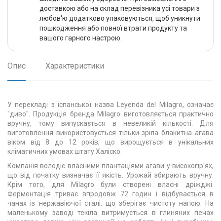
доставкою або на склад перевізника усі товари з
любов'ю додатково упаковуються, щоб уникнути
пошкодження або повної втрати продукту та
вашого гарного настрою.
Опис
Характеристики
У перекладі з іспанської назва Leyenda del Milagro, означає
"диво". Продукція бренда Milagro виготовляється практично
вручну, тому випускається в невеликій кількості. Для
виготовлення використовується тільки зріла блакитна агава
віком від 8 до 12 років, що вирощується в унікальних
кліматичних умовах штату Халіско.
Компанія володіє власними плантаціями агави у високогір'ях,
що від початку визначає її якість. Урожай збирають вручну.
Крім того, для Milagro були створені власні дріжджі.
Ферментація триває впродовж 72 годин і відбувається в
чанах із нержавіючої сталі, що зберігає чистоту напою. На
маленькому заводі текіла витримується в глиняних печах