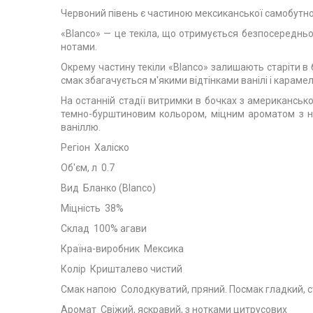
Червоний півень є частиною мексиканської самобутнос
«Blanco» — це текіла, що отримується безпосередньо 
нотами.
Окрему частину текіли «Blanco» залишають старіти в б
смак збагачується м'якими відтінками ванілі і карамел
На останній стадії витримки в бочках з американсько
темно-бурштиновим кольором, міцним ароматом з н
ваніллю.
Регіон Халіско
Об'єм, л 0.7
Вид Бланко (Blanco)
Міцність 38%
Склад 100% агави
Країна-виробник Мексика
Колір Кришталево чистий
Смак напою Солодкуватий, пряний. Посмак гладкий, ст
Аромат Свіжий, яскравий, з нотками цитрусових