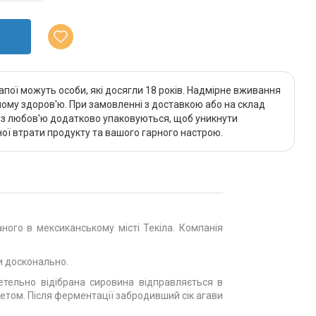
апої можуть особи, які досягли 18 років. Надмірне вживання
му здоров'ю. При замовленні з доставкою або на склад
и з любов'ю додатково упаковуються, щоб уникнути
ї втрати продукту та вашого гарного настрою.
аного в мексиканському місті Текіла. Компанія
ли досконально.
етельно відібрана сировина відправляється в
ретом. Після ферментації забродивший сік агави