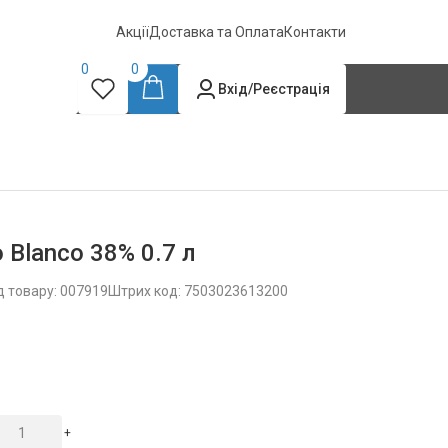
Акції
Доставка та Оплата
Контакти
0
0
Вхід/Реєстрація
o Blanco 38% 0.7 л
д товару: 007919
Штрих код: 7503023613200
+