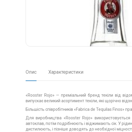
Опис
Характеристики
«Rooster Rojo» — преміальний бренд текіли від відо
випускає великий асортимент текіли, які щорічно ві
Більшість співробітників «Fabrica de Tequilas Finos»
Для виробництва «Rooster Rojo» використовується 
автоклав, потім подрібнюють і віджимають сік. У рід
дистилюють, і пізніше доводять до необхідної міцності