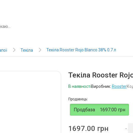
Текіла Rooster Rojo Blanco 38% 0.7 л
апої
Текіла
Текіла Rooster Roj
В наявності
Виробник:
Rooster
Ко
Продавець:
Продбаза
1697.00 грн
1697.00 грн
-