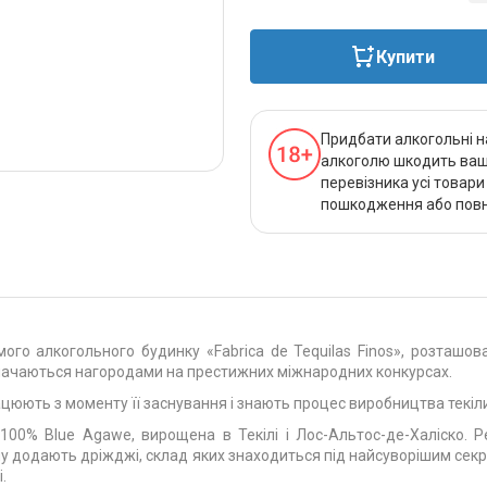
Купити
Придбати алкогольні н
алкоголю шкодить вашо
перевізника усі товар
пошкодження або повно
мого алкогольного будинку «Fabrica de Tequilas Finos», розташов
дзначаються нагородами на престижних міжнародних конкурсах.
 працюють з моменту її заснування і знають процес виробництва текі
100% Blue Agawe, вирощена в Текілі і Лос-Альтос-де-Халіско. Р
ину додають дріжджі, склад яких знаходиться під найсуворішим сек
.