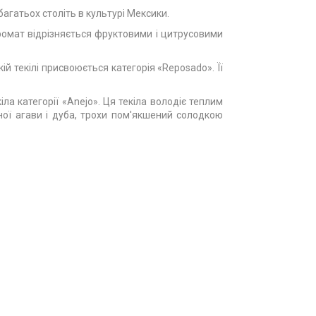
агатьох століть в культурі Мексики.
аромат відрізняється фруктовими і цитрусовими
й текілі присвоюється категорія «Reposado». Її
а категорії «Anejo». Ця текіла володіє теплим
ї агави і дуба, трохи пом'якшений солодкою