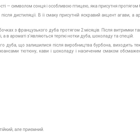
ті — символом сонця і особливою птицею, яка присутня протягом б
після дистиляції. В її смаку присутній яскравий акцент агави, а 
очках з французького дуба протягом 2 місяців. Після витримки такі
і, а в ароматі з'являються терпкі нотки дуба, шоколаду та спецій.
го дуба, що залишилися після виробництва бурбона, виходить текіл
юансами тютюну, кави і шоколаду і насиченим смаком обсмажено
ійкий, але приємний.