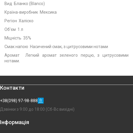
Вид Бланко (Blanco)
Країна-виробник Мексика
Регіон Халіско
Об'єм 1 л
Міцність 35%
Смак напою Насичений смак, з цитрусовими нотами
Аромат Легкий аромат зеленого перцю, з цитрусовими
нотами.
Контакти
+38(098) 97-98-888
Дзвінки з 9:00 до 18:00 (Сб-Вс вихідні)
Інформація