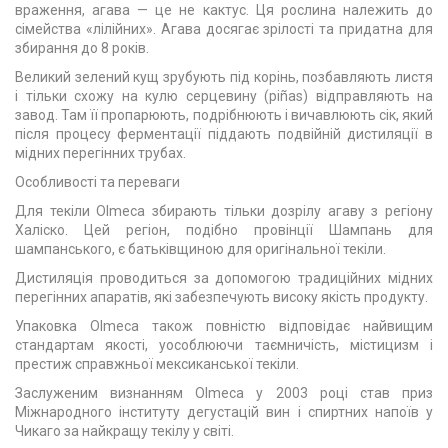
враження, агава — це не кактус. Ця рослина належить до
сімейства «лілійних». Агава досягає зрілості та придатна для
збирання до 8 років.
Великий зелений кущ зрубують під корінь, позбавляють листя
і тільки схожу на кулю серцевину (piñas) відправляють на
завод. Там її пропарюють, подрібнюють і вичавлюють сік, який
після процесу ферментації піддають подвійній дистиляції в
мідних перегінних трубах.
Особливості та переваги
Для текіли Olmeca збирають тільки дозрілу агаву з регіону
Халіско. Цей регіон, подібно провінції Шампань для
шампанського, є батьківщиною для оригінальної текіли.
Дистиляція проводиться за допомогою традиційних мідних
перегінних апаратів, які забезпечують високу якість продукту.
Упаковка Olmeca також повністю відповідає найвищим
стандартам якості, уособлюючи таємничість, містицизм і
престиж справжньої мексиканської текіли.
Заслуженим визнанням Olmeca у 2003 році став приз
Міжнародного інституту дегустацій вин і спиртних напоїв у
Чикаго за найкращу текілу у світі.