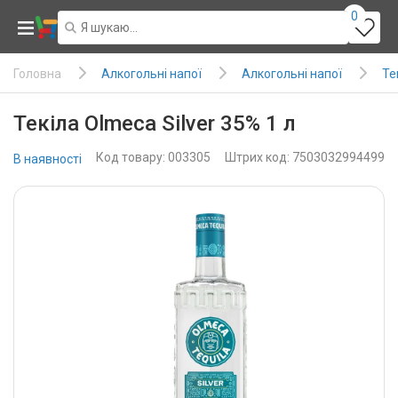
0
Алкогольні напої
Алкогольні напої
Те
Головна
Текіла Olmeca Silver 35% 1 л
Код товару: 003305
Штрих код: 7503032994499
В наявності