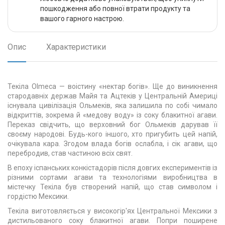
пошкодження або повної втрати продукту та
вашого гарного настрою.
Опис
Характеристики
Текіла Olmeca — воістину «нектар богів». Ще до виникнення
стародавніх держав Майя та Ацтеків у Центральній Америці
існувала цивілізація Ольмеків, яка залишила по собі чимало
відкриттів, зокрема й «медову воду» із соку блакитної агави.
Переказ свідчить, що верховний бог Ольмеків дарував її
своєму народові. Будь-кого іншого, хто пригубить цей напій,
очікувала кара. Згодом влада богів ослабла, і сік агави, що
перебродив, став частиною всіх свят.
В епоху іспанських конкістадорів після довгих експериментів із
різними сортами агави та технологіями виробництва в
містечку Текіла був створений напій, що став символом і
гордістю Мексики.
Текіла виготовляється у високогір'ях Центральної Мексики з
дистильованого соку блакитної агави. Попри поширене