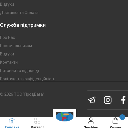
Відгуки
Доставка та Оплата
Служба підтримки
Про Нас
Постачальникам
Відгуки
Контакти
Питання та відповіді
Політика та конфіденційність
© 2026 ТОО “ПродБаза”
0
Головна
Каталог
Кошик
Профіль