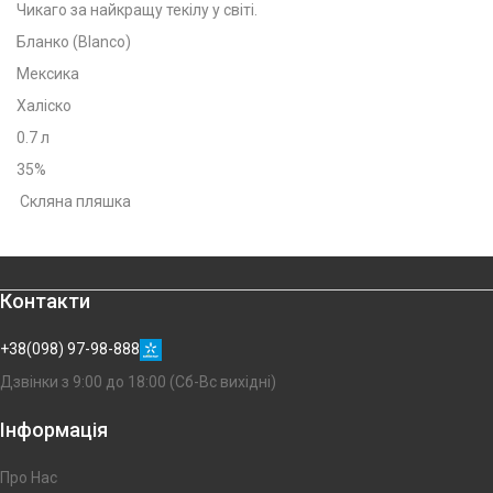
Чикаго за найкращу текілу у світі.
Бланко (Blanco)
Мексика
Халіско
0.7 л
35%
Скляна пляшка
Контакти
+38(098) 97-98-888
Дзвінки з 9:00 до 18:00 (Сб-Вс вихідні)
Інформація
Про Нас