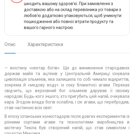
шкодить вашому здоров'ю. При замовленні з
доставкою або на склад перевізника усі товари з
любов'ю додатково упаковуються, щоб уникнути
пошкодження або повної втрати продукту та
вашого гарного настрою.
Опис
Характеристики
— воістину «нектар богів». Ще до виникнення стародавніх
держав майя та ацтеків у Центральній Америці існувала
цивілізація ольмеків, яка залишила по собі чимало відкриттів,
зокрема й «медову воду» із соку блакитної агави. Переказ
свідчить, що верховний бог ольмеків дарував її своєму
народові. Будь-кого іншого, хто пригубить цей напій, очікувала
кара. Згодом влада богів ослабла, і сік агави, що перебродив,
став частиною всіх свят.
В епоху іспанських конкістадорів після довгих експериментів із
різними сортами агави та технологіями виробництва в
містечку Текіла був створений напій, що став символом і
гордістю Мексики.