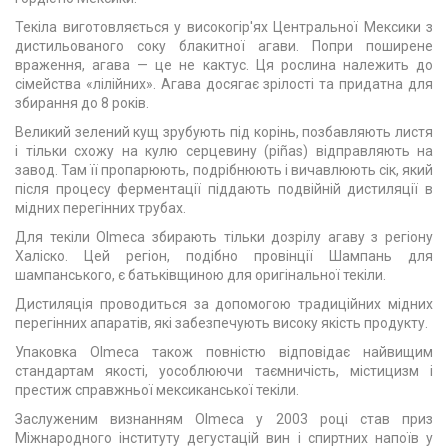
Текіла виготовляється у високогір'ях Центральної Мексики з
дистильованого соку блакитної агави. Попри поширене
враження, агава — це не кактус. Ця рослина належить до
сімейства «лілійних». Агава досягає зрілості та придатна для
збирання до 8 років.
Великий зелений кущ зрубують під корінь, позбавляють листя
і тільки схожу на кулю серцевину (piñas) відправляють на
завод. Там її пропарюють, подрібнюють і вичавлюють сік, який
після процесу ферментації піддають подвійній дистиляції в
мідних перегінних трубах.
Для текіли Olmeca збирають тільки дозрілу агаву з регіону
Халіско. Цей регіон, подібно провінції Шампань для
шампанського, є батьківщиною для оригінальної текіли.
Дистиляція проводиться за допомогою традиційних мідних
перегінних апаратів, які забезпечують високу якість продукту.
Упаковка Olmeca також повністю відповідає найвищим
стандартам якості, уособлюючи таємничість, містицизм і
престиж справжньої мексиканської текіли.
Заслуженим визнанням Olmeca у 2003 році став приз
Міжнародного інституту дегустацій вин і спиртних напоїв у