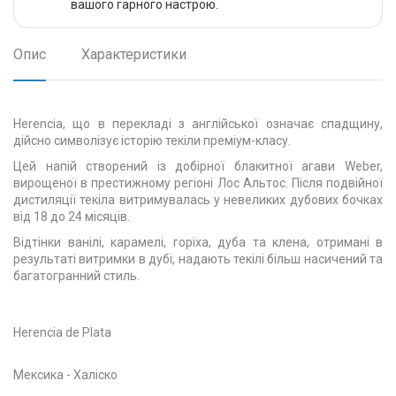
вашого гарного настрою.
Опис
Характеристики
Herencia, що в перекладі з англійської означає спадщину,
дійсно символізує історію текіли преміум-класу.
Цей напій створений із добірної блакитної агави Weber,
вирощеної в престижному регіоні Лос Альтос. Після подвійної
дистиляції текіла витримувалась у невеликих дубових бочках
від 18 до 24 місяців.
Відтінки ванілі, карамелі, горіха, дуба та клена, отримані в
результаті витримки в дубі, надають текілі більш насичений та
багатогранний стиль.
Herencia de Plata
Мексика - Халіско