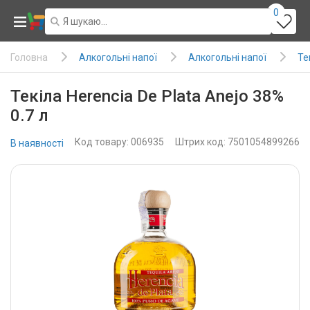
0
Алкогольні напої
Алкогольні напої
Те
Головна
Текіла Herencia De Plata Anejo 38%
0.7 л
Код товару: 006935
Штрих код: 7501054899266
В наявності