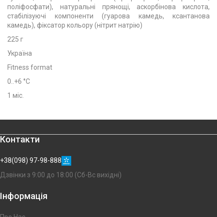
поліфосфати), натуральні прянощі, аскорбінова кислота,
стабілізуючі компоненти (гуарова камедь, ксантанова
камедь), фіксатор кольору (нітрит натрію)
225 г
Україна
Fitness format
0..+6 °C
1 міс.
Контакти
+38(098) 97-98-888
Дзвінки з 9:00 до 18:00 (Сб-Вс вихідні)
Інформація
Про Нас