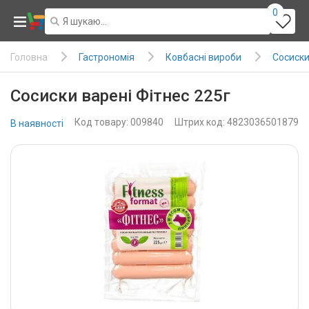
0
Гастрономія
Ковбасні вироби
Сосиски
Головна
Сосиски варені Фітнес 225г
Код товару: 009840
Штрих код: 4823036501879
В наявності