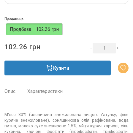
Продавець:
Продбаза
102.26 грн
102.26 грн
-
+
Купити
Опис
Характеристики
М'ясо 80% (яловичина знежилована вищого ґатунку, філе
куряче знежиловане), соняшникова олія рафінована, вода
питна, молоко сухе знежирене 1.5%, яйця курячі харчові, сіль
кухонна, харчові фосфати (пірофосфати, трифосфати,