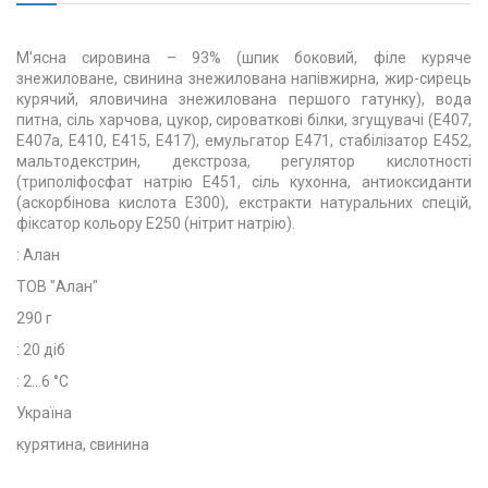
М'ясна сировина – 93% (шпик боковий, філе куряче
знежиловане, свинина знежилована напівжирна, жир-сирець
курячий, яловичина знежилована першого гатунку), вода
питна, сіль харчова, цукор, сироваткові білки, згущувачі (Е407,
Е407а, Е410, Е415, Е417), емульгатор Е471, стабілізатор Е452,
мальтодекстрин, декстроза, регулятор кислотності
(триполіфосфат натрію Е451, сіль кухонна, антиоксиданти
(аскорбінова кислота Е300), екстракти натуральних спецій,
фіксатор кольору Е250 (нітрит натрію).
: Алан
ТОВ "Алан"
290 г
: 20 діб
: 2...6 °C
Україна
курятина, свинина