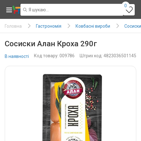
0
Гастрономія
Ковбасні вироби
Сосиски
Головна
Сосиски Алан Кроха 290г
Код товару: 009786
Штрих код: 4823036501145
В наявності