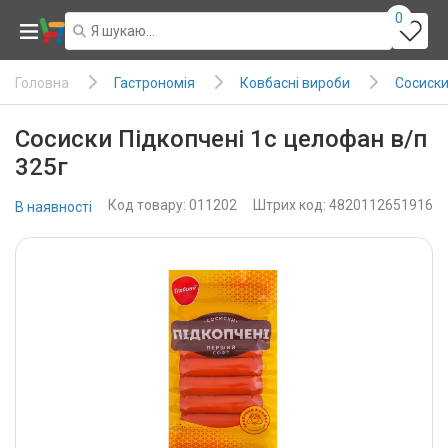
0
Гастрономія
Ковбасні вироби
Сосиски
Головна
Сосиски Підкопчені 1с целофан в/п
325г
Код товару: 011202
Штрих код: 4820112651916
В наявності