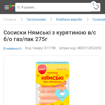
0
Гастрономія
Ковбасні вироби
Сосиски
Головна
Сосиски Нямські з курятиною в/с
б/о газ/пак 275г
Код товару: 011198
Штрих код: 4820112652692
В наявності