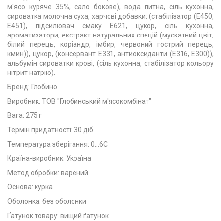
м'ясо куряче 35%, сало бокове), вода питна, сіль кухонна,
сироватка молочна суха, харчові добавки: (стабілізатор (Е450,
Е451), підсилювач смаку Е621, цукор, сіль кухонна,
ароматизатори, екстракт натуральних спецій (мускатний цвіт,
білий перець, коріандр, імбир, червоний гострий перець,
кмин)), цукор, (консервант E331, антиоксиданти (Е316, Е300)),
альбумін сироватки крові, (сіль кухонна, стабілізатор кольору
нітрит натрію).
Бренд: Глобино
Виробник: ТОВ "Глобинський м'ясокомбінат"
Вага: 275 г
Термін придатності: 30 діб
Температура зберігання: 0...6С
Країна-виробник: Україна
Метод обробки: варений
Основа: курка
Оболонка: без оболонки
Ґатунок товару: вищий ґатунок