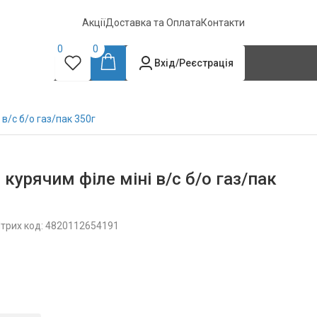
Акції
Доставка та Оплата
Контакти
0
0
Вхід/Реєстрація
 в/с б/о газ/пак 350г
курячим філе міні в/с б/о газ/пак
трих код: 4820112654191