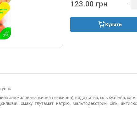
123.00 грн
-
Купити
атунок
нина знежилована жирна і нежирна), вода питна, сіль кухонна, харч
дсилювач смаку глутамат натрію, мальтодекстрин, сіль, антиокс