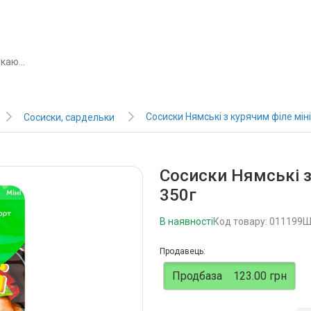
Сосиски Нямські з курячим філе міні
Сосиски, сардельки
Сосиски Нямські з 
350г
В наявності
Код товару: 011199
Ш
Продавець:
Продбаза
123.00 грн