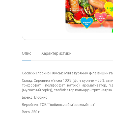
Опис
Характеристики
Сосиски Глобино Нямські Міні з курячим філе вищий г
Склад: Сировина м’ясна 100% (філе куряче – 55%, сви
трифосфат і поліфосфат натрію), ароматизатор, пі
(мускатний горіх)), стабілізатор кольору нітрит натрію.
Бренд: Глобино
Виробник: ТОВ "Глобинський м'ясокомбінат"
Вага: 350 г