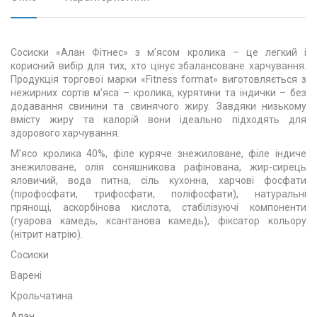
Сосиски «Алан Фітнес» з м’ясом кролика – це легкий і
корисний вибір для тих, хто цінує збалансоване харчування.
Продукція торгової марки «Fitness format» виготовляється з
нежирних сортів м’яса – кролика, курятини та індички – без
додавання свинини та свинячого жиру. Завдяки низькому
вмісту жиру та калорій вони ідеально підходять для
здорового харчування.
М'ясо кролика 40%, філе куряче знежиловане, філе індиче
знежиловане, олія соняшникова рафінована, жир-сирець
яловичий, вода питна, сіль кухонна, харчові фосфати
(пірофосфати, трифосфати, поліфосфати), натуральні
прянощі, аскорбінова кислота, стабілізуючі компоненти
(гуарова камедь, ксантанова камедь), фіксатор кольору
(нітрит натрію).
Сосиски
Варені
Крольчатина
Алан