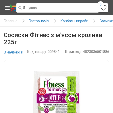
0
Гастрономія
Ковбасні вироби
Сосиски
Головна
Сосиски Фітнес з м'ясом кролика
225г
Код товару: 009841
Штрих код: 4823036501886
В наявності