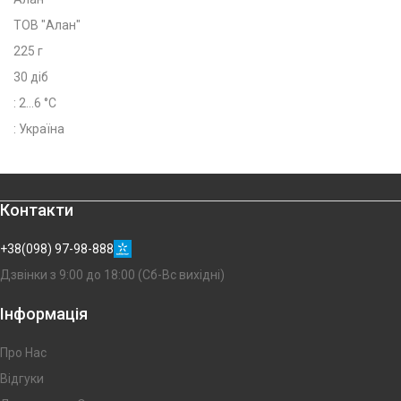
ТОВ "Алан"
225 г
30 діб
: 2...6 °C
: Україна
Контакти
+38(098) 97-98-888
Дзвінки з 9:00 до 18:00 (Сб-Вс вихідні)
Інформація
Про Нас
Відгуки