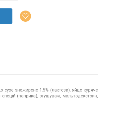
о сухе знежирене 1.5% (лактоза), яйце куряче
и спецій (паприка), згущувачі, мальтодекстрин,