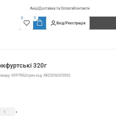
Акції
Доставка та Оплата
Контакти
0
0
Вхід/Реєстрація
нкфуртські 320г
овару: 009790
Штрих код: 4823036503002
+