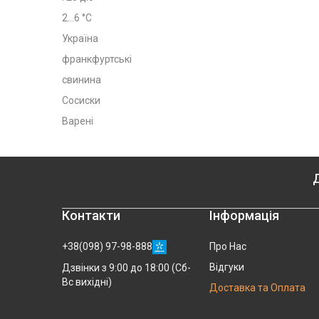
2...6 °C
Україна
франкфуртські
свинина
Сосиски
Варені
Д
Контакти
Інформація
+38(098) 97-98-888
Про Нас
Відгуки
Дзвінки з 9:00 до 18:00 (Сб-
Вс вихідні)
Доставка та Оплата