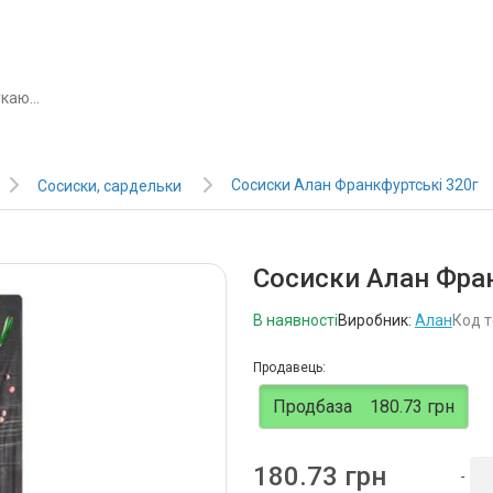
Сосиски Алан Франкфуртські 320г
Сосиски, сардельки
Сосиски Алан Фра
В наявності
Виробник:
Алан
Код т
Продавець:
Продбаза
180.73 грн
180.73 грн
-