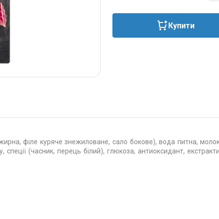
Купити
ирна, філе куряче знежиловане, сало бокове), вода питна, молок
у, спеції (часник, перець білий), глюкоза, антиоксидант, екстракт