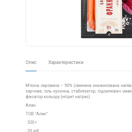
Опис
Характеристики
М’ясна сировина – 90% (свинина знежилована напівж
харчове, сіль кухонна, стабілізатор, підсилювач смак
фіксатор кольору (нітрит натрію).
Алан
ТОВ "Алан"
: 320 г
: 20 діб