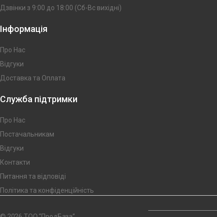
Дзвінки з 9:00 до 18:00 (Сб-Вс вихідні)
Інформація
Про Нас
Відгуки
Доставка та Оплата
Служба підтримки
Про Нас
Постачальникам
Відгуки
Контакти
Питання та відповіді
Політика та конфіденційність
© 2026 ТОО “ПродБаза”