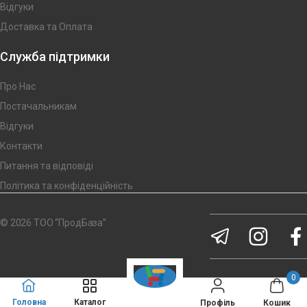
Відгуки
Доставка та Оплата
Служба підтримки
Про Нас
Постачальникам
Відгуки
Контакти
Питання та відповіді
Політика та конфіденційність
© 2026 ТОО “ПродБаза”
0
Головна
Каталог
Кошик
Профіль