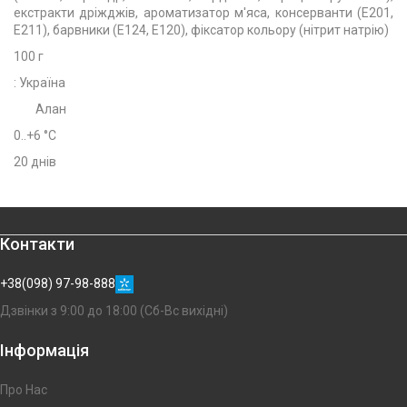
екстракти дріжджів, ароматизатор м'яса, консерванти (Е201,
Е211), барвники (Е124, Е120), фіксатор кольору (нітрит натрію)
100 г
: Україна
Алан
0..+6 °C
20 днів
Контакти
+38(098) 97-98-888
Дзвінки з 9:00 до 18:00 (Сб-Вс вихідні)
Інформація
Про Нас