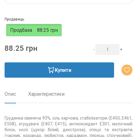
Продавець:
Продбаза
88.25 грн
88.25 грн
-
+
Купити
Опис
Характеристики
Грудинка свиняча 93%, сіль харчова, стабілізатори (Е450, Е461,
Е508), згущувачі (Е407, Е415), антиоксидант Е301, молочний
білок, носії (цукор білий, декстроза), спеції та екстракти
(часник, коріандр, любисток, кардамон, перець стручковий),