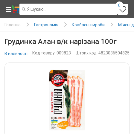
0
Гастрономія
Ковбасні вироби
М'ясні 
Головна
Грудинка Алан в/к нарізана 100г
Код товару: 009823
Штрих код: 4823036504825
В наявності