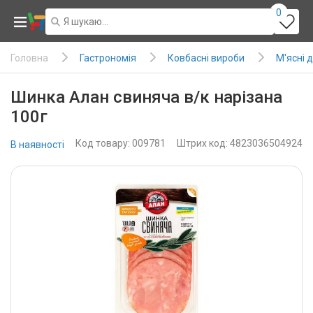
0
Гастрономія
Ковбасні вироби
М'ясні 
Головна
Шинка Алан свиняча в/к нарізана
100г
Код товару: 009781
Штрих код: 4823036504924
В наявності