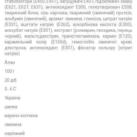
стабілізатори (Е450, Е451), загущувачі Е407, підсилювач смаку
(Е621, Е627, Е631), антиоксидант Е300, гелеутворювач Е508,
тваринний білок, сіль харчова, тваринний (свинячий) протеїн,
альбумін (свинячий), аромат свинини, глюкоза, цитрат натрію
(Е331), ацетати натрію (Е262), аскорбінова кислота (Е300),
аскорбат натрію (Е301), екстракт (розмарин, гвоздика, перець
чорний), мальтодекстрин, трансглютаміназа, кармін (Е120),
карамельний колір (Е150d), гемоглобін свинячої крові,
декстроза, антиоксидант (Е301), фіксатор кольору (нітрит
натрію)
Алан
100 г
20 діб
0...6 С
Україна
шинка
варено-копчена
свинина
нарізаний