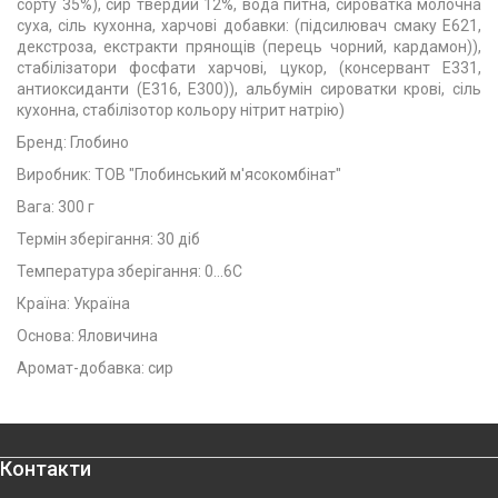
сорту 35%), сир твердий 12%, вода питна, сироватка молочна
суха, сіль кухонна, харчові добавки: (підсилювач смаку Е621,
декстроза, екстракти прянощів (перець чорний, кардамон)),
стабілізатори фосфати харчові, цукор, (консервант Е331,
антиоксиданти (Е316, Е300)), альбумін сироватки крові, сіль
кухонна, стабілізотор кольору нітрит натрію)
Бренд: Глобино
Виробник: ТОВ "Глобинський м'ясокомбінат"
Вага: 300 г
Термін зберігання: 30 діб
Температура зберігання: 0...6С
Країна: Україна
Основа: Яловичина
Аромат-добавка: сир
Контакти