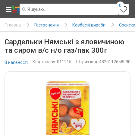
0
Гастрономія
Ковбасні вироби
Сосиски
Головна
Сардельки Нямські з яловичиною
та сиром в/с н/о газ/пак 300г
Код товару: 011215
Штрих код: 4820112658090
В наявності