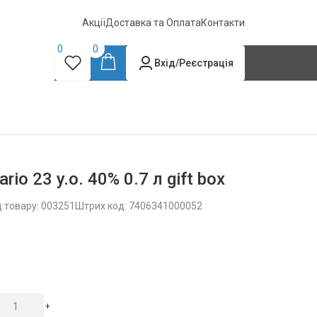
Акції
Доставка та Оплата
Контакти
0
0
Вхід/Реєстрація
io 23 y.o. 40% 0.7 л gift box
 товару: 003251
Штрих код: 7406341000052
+