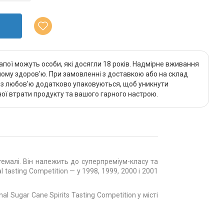
апої можуть особи, які досягли 18 років. Надмірне вживання
му здоров'ю. При замовленні з доставкою або на склад
и з любов'ю додатково упаковуються, щоб уникнути
ї втрати продукту та вашого гарного настрою.
темалі. Він належить до суперпреміум-класу та
 tasting Competition — у 1998, 1999, 2000 і 2001
 Sugar Cane Spirits Tasting Competition у місті