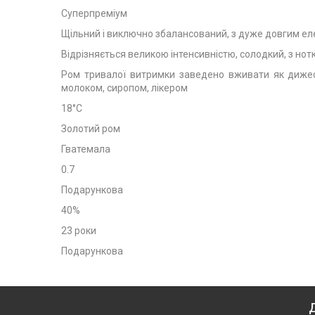
Суперпреміум
Щільний і виключно збалансований, з дуже довгим ел
Відрізняється великою інтенсивністю, солодкий, з нотка
Ром тривалої витримки заведено вживати як дижес
молоком, сиропом, лікером
18°C
Золотий ром
Гватемала
0.7
Подарункова
40%
23 роки
Подарункова
Д