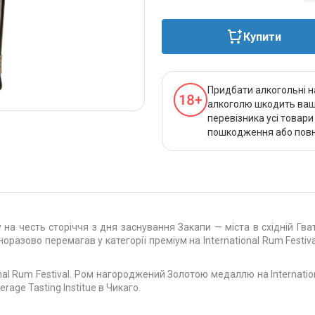
Купити
Придбати алкогольні н
алкоголю шкодить вашо
перевізника усі товар
пошкодження або повно
на честь сторіччя з дня заснування Закапи — міста в східній Гва
оразово перемагав у категорії преміум на International Rum Festival
al Rum Festival. Ром нагороджений Золотою медаллю на International
age Tasting Institue в Чикаго.