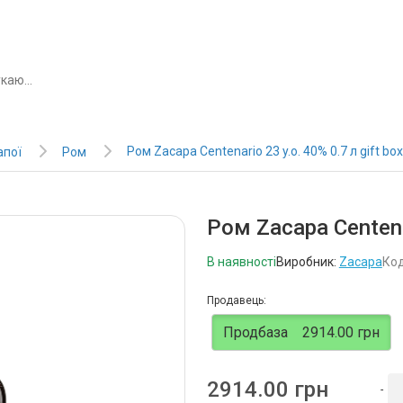
Ром Zacapa Centenario 23 y.o. 40% 0.7 л gift box
апої
Ром
Ром Zacapa Centenar
В наявності
Виробник:
Zacapa
Код
Продавець:
Продбаза
2914.00 грн
2914.00 грн
-