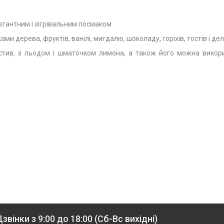
егантним і зігрівальним посмаком
ми дерева, фруктів, ванілі, мигдалю, шоколаду, горіхів, тостів і де
тив, з льодом і шматочком лимона, а також його можна викорис
звінки з 9:00 до 18:00 (Сб-Вс вихідні)