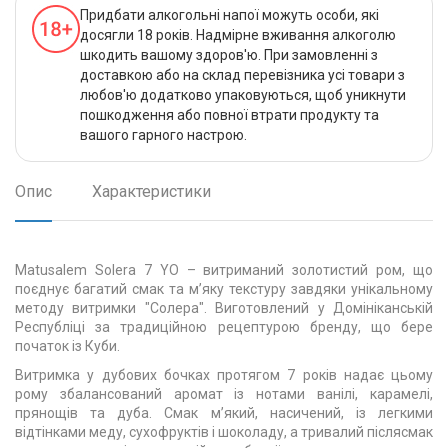
Придбати алкогольні напої можуть особи, які
досягли 18 років. Надмірне вживання алкоголю
шкодить вашому здоров'ю. При замовленні з
доставкою або на склад перевізника усі товари з
любов'ю додатково упаковуються, щоб уникнути
пошкодження або повної втрати продукту та
вашого гарного настрою.
Опис
Характеристики
Matusalem Solera 7 YO – витриманий золотистий ром, що
поєднує багатий смак та м’яку текстуру завдяки унікальному
методу витримки "Солера". Виготовлений у Домініканській
Республіці за традиційною рецептурою бренду, що бере
початок із Куби.
Витримка у дубових бочках протягом 7 років надає цьому
рому збалансований аромат із нотами ванілі, карамелі,
прянощів та дуба. Смак м’який, насичений, із легкими
відтінками меду, сухофруктів і шоколаду, а тривалий післясмак