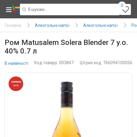
0
Алкогольні напої
Алкогольні напої
Ро
Головна
Ром Matusalem Solera Blender 7 y.o.
40% 0.7 л
Код товару: 003847
Штрих код: 766094100056
В наявності
ЗНИЖКА
32%