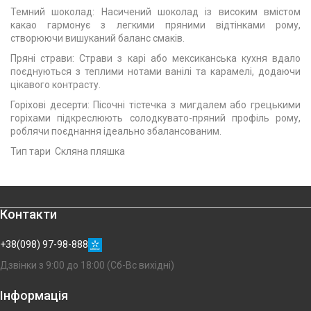
Темний шоколад: Насичений шоколад із високим вмістом
какао гармонує з легкими пряними відтінками рому,
створюючи вишуканий баланс смаків.
Пряні страви: Страви з карі або мексиканська кухня вдало
поєднуються з теплими нотами ванілі та карамелі, додаючи
цікавого контрасту.
Горіхові десерти: Пісочні тістечка з мигдалем або грецькими
горіхами підкреслюють солодкувато-пряний профіль рому,
роблячи поєднання ідеально збалансованим.
Тип тари Скляна пляшка
Контакти
+38(098) 97-98-888
Дзвінки з 9:00 до 18:00 (Сб-Вс вихідні)
Інформація