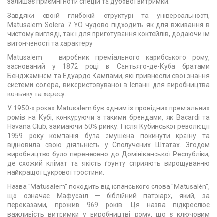
залишає приємні ноти спецій та дубової витримки.
Завдяки своїй глибокій структурі та універсальності,
Matusalem Solera 7 YO чудово підходить як для вживання в
чистому вигляді, так і для приготування коктейлів, додаючи їм
витонченості та характеру.
Matusalem ‒ виробник преміального карибського рому,
заснований у 1872 році в Сантьяго-де-Куба братами
Бенджаміном та Едуардо Кампами, які привнесли свої знання
системи солера, використовуваної в Іспанії для виробництва
коньяку та хересу.
У 1950-х роках Matusalem був одним із провідних преміальних
ромів на Кубі, конкуруючи з такими брендами, як Bacardi та
Havana Club, займаючи 50% ринку. Після Кубинської революції
1959 року компанія була змушена покинути країну та
відновила свою діяльність у Сполучених Штатах. Згодом
виробництво було перенесено до Домініканської Республіки,
де схожий клімат та якість ґрунту сприяють вирощуванню
найкращої цукрової тростини.
Назва "Matusalem" походить від іспанського слова "Matusalén",
що означає Мафусаїл — біблійний патріарх, який, за
переказами, прожив 969 років. Ця назва підкреслює
важливість витримки у виробництві рому, що є ключовим