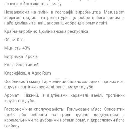
аспектом його якості та смаку.
Незважаючи на зміни в географії виробництва, Matusalem
зберігає традиції та рецептури, що роблять його одним із
найвідоміших та найшанованіших брендів рому у світі.
Країна-виробник Домініканська республіка
Об'єм 0.7 л
Міцність 40%
Витримка 7 років
Колір Золотистий
Класифікація Aged Rum
Особливості смаку Гармонійний баланс солодких і пряних нот,
відчутні відтінки карамелі, ванілі, меду та дуба.
Аромат Ніжний, із відтінками карамелі, ванілі, тропічних
фруктів та дуба.
Гастрономічна сполучуваність Грильоване м’ясо: Соковитий
стейк або реберця на грилі чудово поєднуються з
карамельними та дубовими нотами рому, підкреслюючи його
глибину.