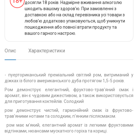
досягли 18 років. Надмірне вживання алкоголю
шкодить вашому здоров'ю. При замовленні з
доставкою або на склад перевізника усі товари з
любов'ю додатково упаковуються, щоб уникнути
пошкодження або повної втрати продукту та
вашого гарного настрою.
Опис
Характеристики
- пуерториканський преміальний світлий ром, витриманий у
діжках із білого американського дуба протягом 1,5-5 років.
Ром демонструє елегантний, фруктово-трав'яний смак і
аромат, він є чудовим дижестивом, а також використовується
для приготування коктейлів. Солодкий
ром демонструє чистий, гармонійний смак із фруктово-
трав'яними нотами та солодким, п'янким післясмаком.
ром має м'який, елегантний аромат із легкими фруктовими
відтінками, нюансами мускатного горіха та кориці.