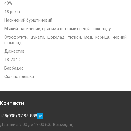
40%
18 років
Насичений бурштиновий
М'який, насичений, пряний з нотками спецій, шоколаду
Сухофрукти, цукати, шоколад, тютюн, мед, кориця, чорний
шоколад
Дижестив
18-20 °C
Барбадос
Скляна пляшка
Контакти
+38(098) 97-98-888
Дзвінки з 9:00 до 18:00 (Сб-Вс вихідні)