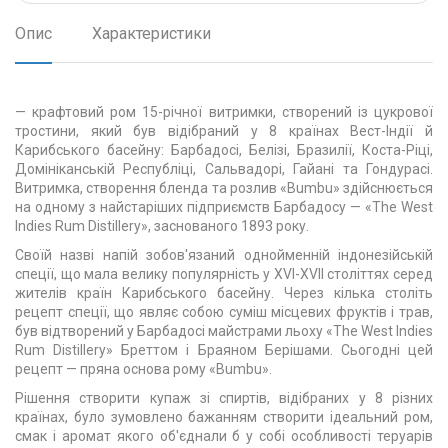
Опис
Характеристики
— крафтовий ром 15-річної витримки, створений із цукрової
тростини, який був відібраний у 8 країнах Вест-Індії й
Карибського басейну: Барбадосі, Белізі, Бразилії, Коста-Ріці,
Домініканській Республіці, Сальвадорі, Гайані та Гондурасі.
Витримка, створення бленда та розлив «Bumbu» здійснюється
на одному з найстаріших підприємств Барбадосу — «The West
Indies Rum Distillery», заснованого 1893 року.
Своїй назві напій зобов'язаний однойменній індонезійській
спеції, що мала велику популярність у XVI-XVII століттях серед
жителів країн Карибського басейну. Через кілька століть
рецепт спеції, що являє собою суміш місцевих фруктів і трав,
був відтворений у Барбадосі майстрами льоху «The West Indies
Rum Distillery» Бреттом і Браяном Берішами. Сьогодні цей
рецепт — пряна основа рому «Bumbu».
Рішення створити купаж зі спиртів, відібраних у 8 різних
країнах, було зумовлено бажанням створити ідеальний ром,
смак і аромат якого об'єднали б у собі особливості теруарів