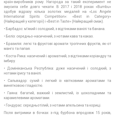
країн-виробників рому. Нагорода за такий експеримент не
змусила себе довго чекати. В 2017 і 2018 роках «Bumbu»
здобув відразу кілька золотих медалей на «Los Angele
International Spirits Competition»: «Best in Category»
(Найкращий у категорії) і «Best in Taste» (Найкращий смак).
• Барбадос: м'який і солодкий, з відтінками ванілі та банана.
• Беліз: середньо-насичений, з нотами кава та какао.
• Бразилія: легкі та фруктові аромати тропічних фруктів, як-от
манго та папая.
• Коста-Рика: насичений і ароматний, з відтінками коріандру та
імбиру.
• Домініканська Республіка: дуже насичений і солодкий, з
нотами ірису та ванілі.
• Сальвадор: сухий і легкий із квітковими ароматами та
винятковою гладкістю.
• Гаяна: багатий, важкий і землистий, із шоколадними та
карамелевими ароматами.
• Гондурас: середньотілий, з нотами апельсина та кориці.
Після витримки в бочках з-під бурбона впродовж 15 років,