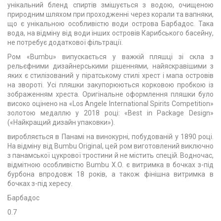
унікальний бленд спиртів змішується з водою, очищеною
природним шляхом при проходженні через корали та вапняки,
що є унікальною особливістю води острова Барбадос. Така
вода, на відміну від води інших островів Карибського басейну,
не потребує додаткової фільтрації.
Ром «Bumbu» випускається у важкій пляшці зі скла з
рельєфними дизайнерськими рішеннями, найяскравішими з
яких є стилізований у піратському стилі хрест і мапа островів
на звороті. Усі пляшки закупорюються корковою пробкою із
зображенням хреста. Оригінальне оформлення пляшки було
високо оцінено на «Los Angele International Spirits Competition»
золотою медаллю у 2018 році: «Best in Package Design»
(«Найкращий дизайн упаковки»).
виробляється в Панамі на винокурні, побудованій у 1890 році.
На відміну від Bumbu Original, цей ром виготовлений виключно
з панамської цукрової тростини й не містить спецій. Водночас,
відмітною особливістю Bumbu X.O. є витримка в бочках з-під
бурбона впродовж 18 років, а також фінішна витримка в
бочках з-під хересу.
Барбадос
0.7