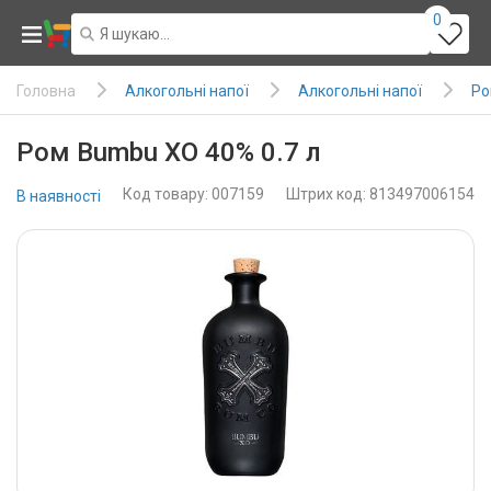
0
Алкогольні напої
Алкогольні напої
Ро
Головна
Ром Bumbu XO 40% 0.7 л
Код товару: 007159
Штрих код: 813497006154
В наявності