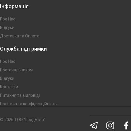
Інформація
Про Нас
Відгуки
Доставка та Оплата
Служба підтримки
Про Нас
Постачальникам
Відгуки
Контакти
Питання та відповіді
Політика та конфіденційність
© 2026 ТОО “ПродБаза”