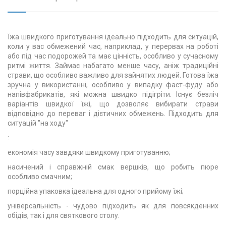
Їжа швидкого приготування ідеально підходить для ситуацій,
коли у вас обмежений час, наприклад, у перервах на роботі
або під час подорожей та має цінність, особливо у сучасному
ритмі життя. Займає набагато менше часу, аніж традиційні
страви, що особливо важливо для зайнятих людей. Готова їжа
зручна у використанні, особливо у випадку фаст-фуду або
напівфабрикатів, які можна швидко підігріти. Існує безліч
варіантів швидкої їжі, що дозволяє вибирати страви
відповідно до переваг і дієтичних обмежень. Підходить для
ситуацій "на ходу"
:
економія часу завдяки швидкому приготуванню;
насичений і справжній смак вершків, що робить пюре
особливо смачним;
порційна упаковка ідеальна для одного прийому їжі;
універсальність - чудово підходить як для повсякденних
обідів, так і для святкового столу.