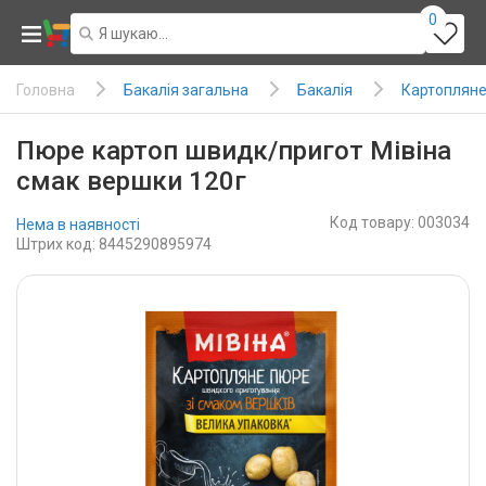
0
Бакалія загальна
Бакалія
Картопляне
Головна
Пюре картоп швидк/пригот Мівіна
смак вершки 120г
Код товару: 003034
Нема в наявності
Штрих код: 8445290895974