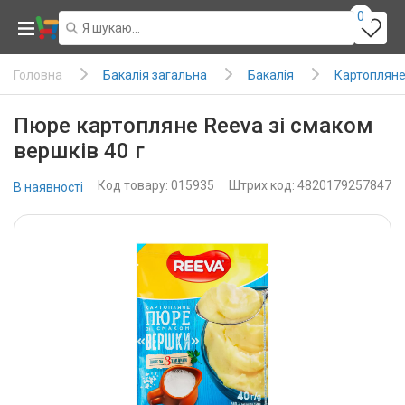
0
Бакалія загальна
Бакалія
Картопляне
Головна
Пюре картопляне Reeva зі смаком
вершків 40 г
Код товару: 015935
Штрих код: 4820179257847
В наявності