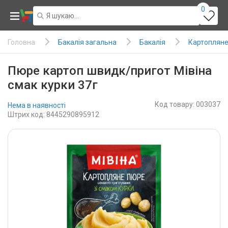
0
Бакалія загальна
Бакалія
Картопляне
Головна
Пюре картоп швидк/пригот Мівіна
смак курки 37г
Код товару: 003037
Нема в наявності
Штрих код: 8445290895912