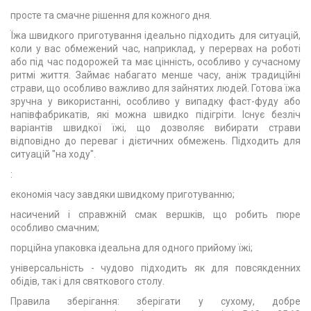
просте та смачне рішення для кожного дня.
Їжа швидкого приготування ідеально підходить для ситуацій,
коли у вас обмежений час, наприклад, у перервах на роботі
або під час подорожей та має цінність, особливо у сучасному
ритмі життя. Займає набагато менше часу, аніж традиційні
страви, що особливо важливо для зайнятих людей. Готова їжа
зручна у використанні, особливо у випадку фаст-фуду або
напівфабрикатів, які можна швидко підігріти. Існує безліч
варіантів швидкої їжі, що дозволяє вибирати страви
відповідно до переваг і дієтичних обмежень. Підходить для
ситуацій "на ходу".
:
економія часу завдяки швидкому приготуванню;
насичений і справжній смак вершків, що робить пюре
особливо смачним;
порційна упаковка ідеальна для одного прийому їжі;
універсальність - чудово підходить як для повсякденних
обідів, так і для святкового столу.
Правила зберігання: зберігати у сухому, добре