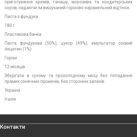
приготування кремів, ганашу, морозива та кондитерських
соусів, надаючи їм вишуканий горіхово-карамельний відтінок.
Паста з фундука
180 г
Пластикова банка
Паста фундукова (50%), цукор (49%), емульгатор соєвий
лецитин (1%)
Горіхи
12 місяців
Зберігати в сухому та прохолодному місці без попадання
прямих сонячних променів, без сторонніх запахів.
Україна
Італія
Контакти