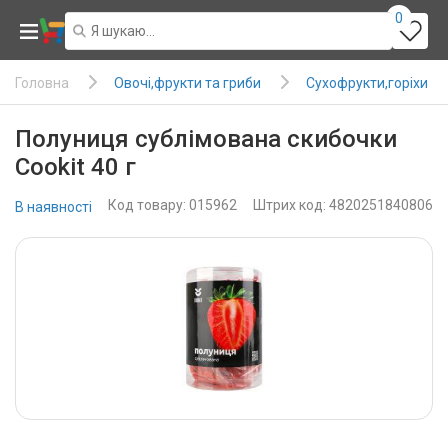
0
Овочі,фрукти та гриби
Сухофрукти,горіхи
Головна
Полуниця сублімована скибочки
Cookit 40 г
Код товару: 015962
Штрих код: 4820251840806
В наявності