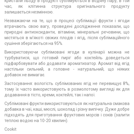
кристали льоду в продукті сублімуються в водяну пару, в той
час, як клітинна структура оригінального продукту
залишається незмінною.
Незважаючи на те, що в процесі сублімації фрукти і ягоди
втрачають свою вагу, проведені дослідження показали, що
природні антиоксиданти, вітаміни, мінеральні речовини, що
містяться в м'якоті свіжих плодів і ягід, після сублімаційного
сушіння зберігаються на 95%.
Використовуючи сублімовані ягоди в кулінарії можна не
турбуватися, що готовий пиріг або коктейль доведеться
підфарбовувати або додавати ароматизатор. Аромат від ягід
настільки сильний, а головне - натуральний, що ніяких
добавок не вимагає.
Застосування: вологість сублімованих ягід не перевищує 8%,
тому їх часто використовують в розмолотому вигляді як для
додавання в тісто, креми, коктейлі, так і напої.
Сублімовані фрукти використовуються як натуральна смакова
добавка в чаї, каші, мюслі, шоколад і різну випічку. Дуже добре
підходять для приготування фруктових морсів і соків (залити
теплою водою на 10-20 хвилин).
Cookit