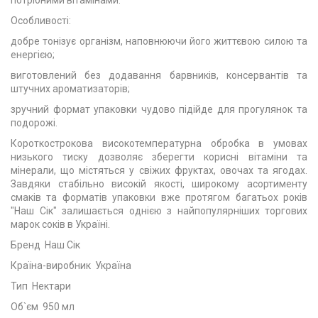
потрібними вітамінами.
Особливості:
добре тонізує організм, наповнюючи його життєвою силою та
енергією;
виготовлений без додавання барвників, консервантів та
штучних ароматизаторів;
зручний формат упаковки чудово підійде для прогулянок та
подорожі.
Короткострокова високотемпературна обробка в умовах
низького тиску дозволяє зберегти корисні вітаміни та
мінерали, що містяться у свіжих фруктах, овочах та ягодах.
Завдяки стабільно високій якості, широкому асортименту
смаків та форматів упаковки вже протягом багатьох років
"Наш Сік" залишається однією з найпопулярніших торгових
марок соків в Україні.
Бренд Наш Сік
Країна-виробник Україна
Тип Нектари
Об`єм 950 мл