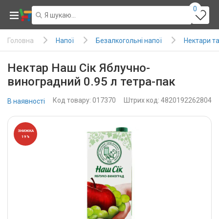
0
Напої
Безалкогольні напої
Нектари та
Головна
Нектар Наш Сік Яблучно-
виноградний 0.95 л тетра-пак
Код товару: 017370
Штрих код: 4820192262804
В наявності
ЗНИЖКА
19%