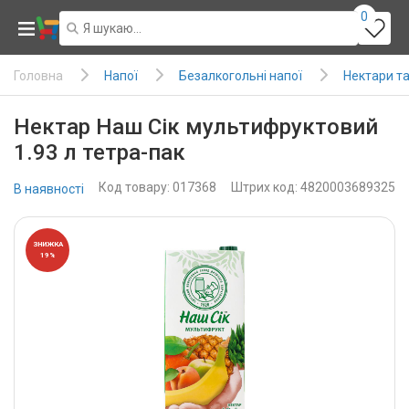
0
Напої
Безалкогольні напої
Нектари та
Головна
Нектар Наш Сік мультифруктовий
1.93 л тетра-пак
Код товару: 017368
Штрих код: 4820003689325
В наявності
ЗНИЖКА
19%