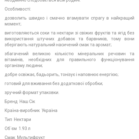
неодмінно сподобається всій родині.
Особливості:
дозволить швидко і смачно вгамувати спрагу в найкращий
момент;
виготовляються соки та нектари зі свіжих фруктів та ягід без
використання штучних добавок та барвників, тому вони
зберігають натуральний насичений смак та аромат;
збагачений великою кількістю мінеральних речовин та
вітамінів, необхідних для правильного функціонування
організму людини;
добре освіжає, бадьорить, тонізує і наповнює енергією;
готовий для вживання без додаткової обробки;
зручний формат упаковки.
Бренд Наш Сік
Країна-виробник Україна
Тип Нектари
Об`єм 1.93 л
Смак Мультифрукт