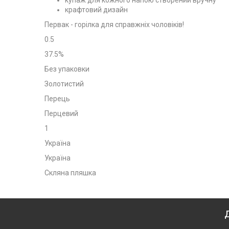
купаж для кожного напою створений вручну
крафтовий дизайн
Первак - горілка для справжніх чоловіків!
0.5
37.5%
Без упаковки
Золотистий
Перець
Перцевий
1
Україна
Україна
Скляна пляшка
Д