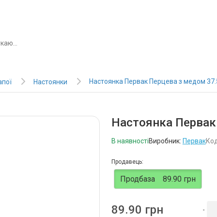
Настоянка Первак Перцева з медом 37.
апої
Настоянки
Настоянка Первак 
В наявності
Виробник:
Первак
Код
Продавець:
Продбаза
89.90 грн
89.90 грн
-