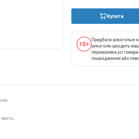
Купити
Придбати алкогольні н
алкоголю шкодить вашо
перевізника усі товар
пошкодження або повно
рою.
якість.