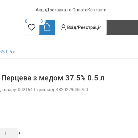
Акції
Доставка та Оплата
Контакти
0
0
Вхід/Реєстрація
5% 0.5 л
Перцева з медом 37.5% 0.5 л
 товару: 002164
Штрих код: 4820229036750
+