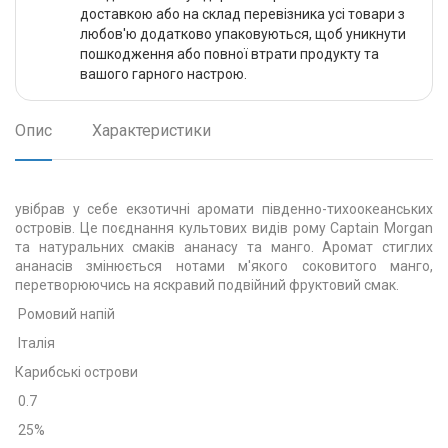
доставкою або на склад перевізника усі товари з
любов'ю додатково упаковуються, щоб уникнути
пошкодження або повної втрати продукту та
вашого гарного настрою.
Опис
Характеристики
увібрав у себе екзотичні аромати південно-тихоокеанських
островів. Це поєднання культових видів рому Captain Morgan
та натуральних смаків ананасу та манго. Аромат стиглих
ананасів змінюється нотами м'якого соковитого манго,
перетворюючись на яскравий подвійний фруктовий смак.
Ромовий напій
Італія
Карибські острови
0.7
25%