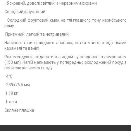
: Яскравий, доволі світлий, з червоними іскрами
Солодкий,фруктовий
Солодкий фруктовий смак на тлі гладкого тону карибського
рому
Приємний, легкий та нетривалий
Насичені тони солодкого ананаса, нотки манго, з відтінками
карамелі та ванілі
Рекомендують подавати з льодом і у поєднанні з лимонадом
(150 мл). Напій наливають у попередньо охолоджений посуд з
великою кількістю льоду
4°C
289x76.6 мм
1.19 кг
: Італія
Скляна пляшка