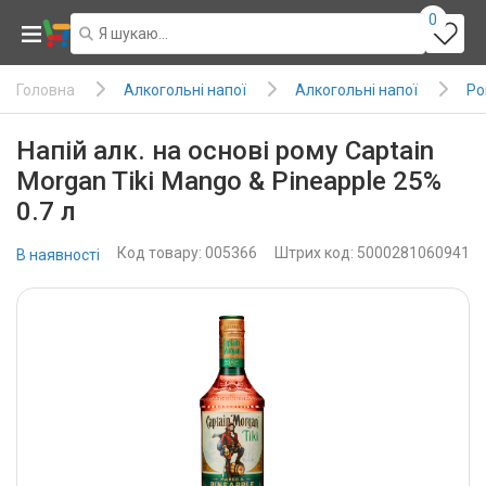
0
Алкогольні напої
Алкогольні напої
Ро
Головна
Напій алк. на основі рому Captain
Morgan Tiki Mango & Pineapple 25%
0.7 л
Код товару: 005366
Штрих код: 5000281060941
В наявності