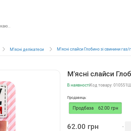
М'ясні слайси Глобино зі свинини газ/
М'ясні делікатеси
М'ясні слайси Глоб
В наявності
Код товару: 010551
Ш
Продавець:
Продбаза
62.00 грн
62.00 грн
-