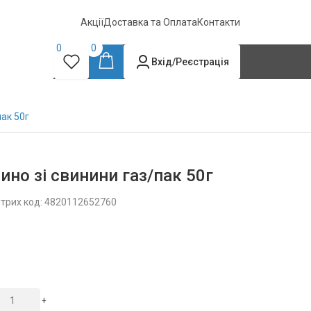
Акції
Доставка та Оплата
Контакти
0
0
Вхід/Реєстрація
пак 50г
ино зі свинини газ/пак 50г
трих код: 4820112652760
+