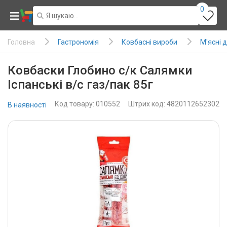
0
Гастрономія
Ковбасні вироби
М'ясні 
Головна
Ковбаски Глобино с/к Салямки
Іспанські в/с газ/пак 85г
Код товару: 010552
Штрих код: 4820112652302
В наявності