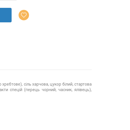
ребтове), сіль харчова, цукор білий, стартова
акти спецій (перець чорний, часник, ялівець),