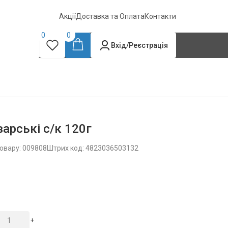
Акції
Доставка та Оплата
Контакти
0
0
Вхід/Реєстрація
арські с/к 120г
овару: 009808
Штрих код: 4823036503132
+