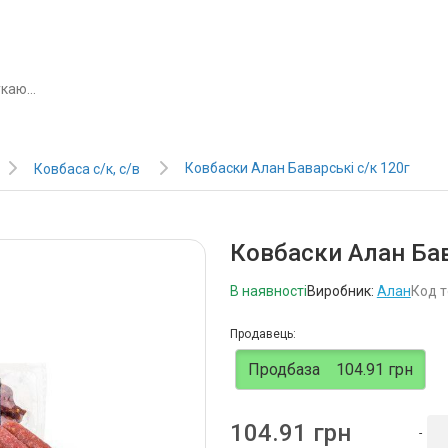
Ковбаски Алан Баварські с/к 120г
Ковбаса с/к, с/в
Ковбаски Алан Бав
В наявності
Виробник:
Алан
Код т
Продавець:
Продбаза
104.91 грн
104.91 грн
-