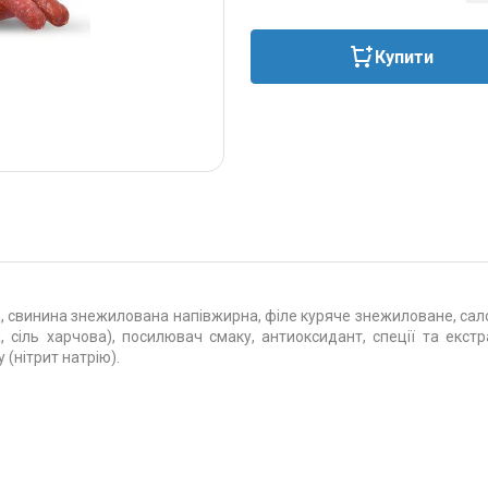
Купити
свинина знежилована напівжирна, філе куряче знежиловане, сало х
, сіль харчова), посилювач смаку, антиоксидант, спеції та екстр
(нітрит натрію).