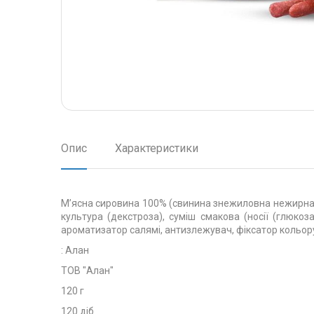
Опис
Характеристики
М’ясна сировина 100% (свинина знежиловна нежирна, 
культура (декстроза), суміш смакова (носії (глюкоза
ароматизатор салямі, антизлежувач, фіксатор кольору 
: Алан
ТОВ "Алан"
120 г
120 діб