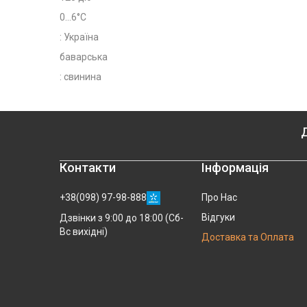
0...6°C
: Україна
баварська
: свинина
Д
Контакти
Інформація
+38(098) 97-98-888
Про Нас
Відгуки
Дзвінки з 9:00 до 18:00 (Сб-
Вс вихідні)
Доставка та Оплата