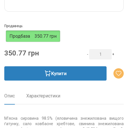
Продавець:
Продбаза
350.77 грн
350.77 грн
-
+
Купити
Опис
Характеристики
М'ясна сировина 98.5% (яловичина знежилована вищого
ґатунку, сало ковбасне хребтове, свинина знежилована