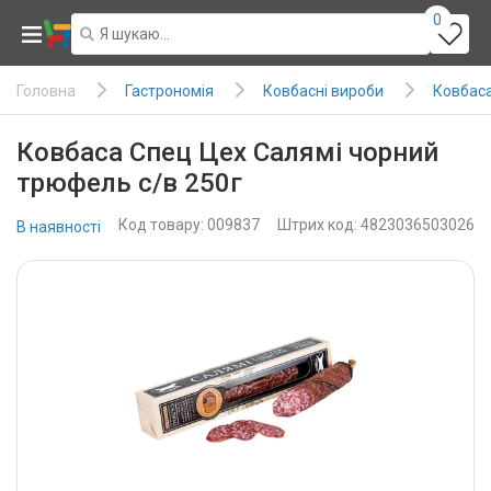
0
Гастрономія
Ковбасні вироби
Ковбаса 
Головна
Ковбаса Спец Цех Салямі чорний
трюфель с/в 250г
Код товару: 009837
Штрих код: 4823036503026
В наявності