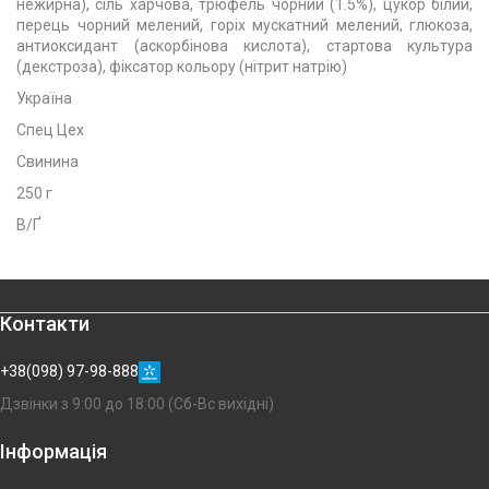
нежирна), сіль харчова, трюфель чорний (1.5%), цукор білий,
перець чорний мелений, горіх мускатний мелений, глюкоза,
антиоксидант (аскорбінова кислота), стартова культура
(декстроза), фіксатор кольору (нітрит натрію)
Україна
Спец Цех
Свинина
250 г
В/Ґ
Контакти
+38(098) 97-98-888
Дзвінки з 9:00 до 18:00 (Сб-Вс вихідні)
Інформація