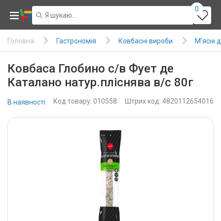
0
Гастрономія
Ковбасні вироби
М'ясні 
Головна
Ковбаса Глобино с/в Фует де
Каталано натур.пліснява в/с 80г
Код товару: 010558
Штрих код: 4820112654016
В наявності