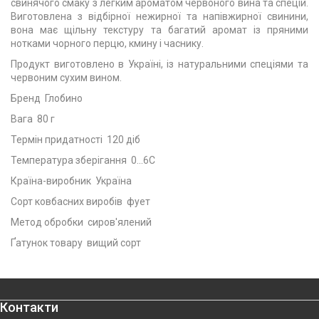
свинячого смаку з легким ароматом червоного вина та спецій.
Виготовлена з відбірної нежирної та напівжирної свинини,
вона має щільну текстуру та багатий аромат із пряними
нотками чорного перцю, кмину і часнику.
Продукт виготовлено в Україні, із натуральними спеціями та
червоним сухим вином.
Бренд Глобино
Вага 80 г
Термін придатності 120 діб
Температура зберігання 0...6С
Країна-виробник Україна
Сорт ковбасних виробів фует
Метод обробки сиров'ялений
Ґатунок товару вищий сорт
Контакти