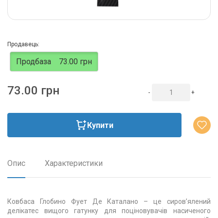
Продавець:
Продбаза
73.00 грн
73.00 грн
-
+
Купити
Опис
Характеристики
Ковбаса Глобино Фует Де Каталано – це сиров’ялений
делікатес вищого гатунку для поціновувачів насиченого