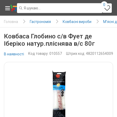
0
Гастрономія
Ковбасні вироби
М'ясні 
Головна
Ковбаса Глобино с/в Фует де
Іберіко натур.пліснява в/с 80г
Код товару: 010557
Штрих код: 4820112654009
В наявності