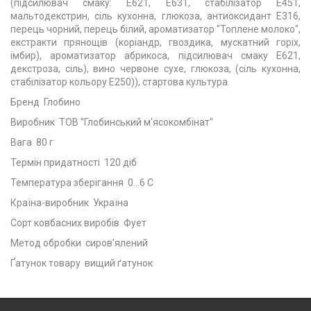
(підсилювач смаку: Е621, Е631, стабілізатор Е451,
мальтодекстрин, сіль кухонна, глюкоза, антиоксидант Е316,
перець чорний, перець білий, ароматизатор "Топлене молоко",
екстракти прянощів (коріандр, гвоздика, мускатний горіх,
імбир), ароматизатор абрикоса, підсилювач смаку Е621,
декстроза, сіль), вино червоне сухе, глюкоза, (сіль кухонна,
стабілізатор кольору Е250)), стартова культура.
Бренд Глобино
Виробник ТОВ "Глобинський м'ясокомбінат"
Вага 80 г
Термін придатності 120 діб
Температура зберігання 0...6 С
Країна-виробник Україна
Сорт ковбасних виробів Фует
Метод обробки сиров'ялений
Ґатунок товару вищий ґатунок