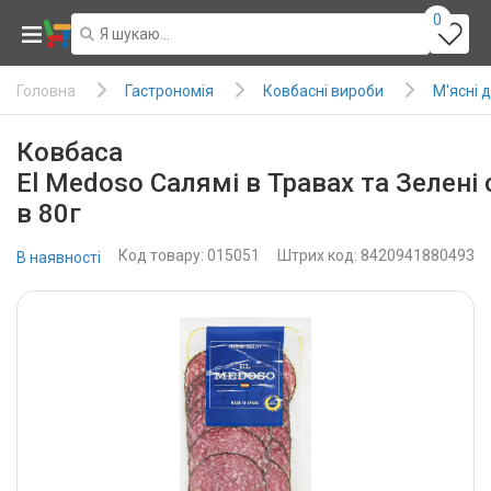
0
Гастрономія
Ковбасні вироби
М'ясні 
Головна
Ковбаса
El Medoso Салямі в Травах та Зелені 
в 80г
Код товару: 015051
Штрих код: 8420941880493
В наявності