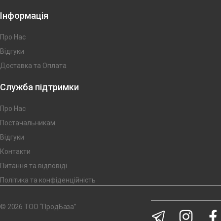
Інформація
Про Нас
Відгуки
Доставка та Оплата
Служба підтримки
Про Нас
Постачальникам
Відгуки
Контакти
Питання та відповіді
Політика та конфіденційність
© 2026 ТОО “ПродБаза”