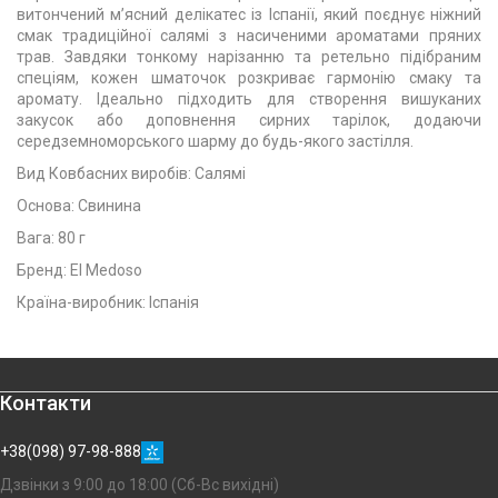
витончений м’ясний делікатес із Іспанії, який поєднує ніжний
смак традиційної салямі з насиченими ароматами пряних
трав. Завдяки тонкому нарізанню та ретельно підібраним
спеціям, кожен шматочок розкриває гармонію смаку та
аромату. Ідеально підходить для створення вишуканих
закусок або доповнення сирних тарілок, додаючи
середземноморського шарму до будь-якого застілля.
Вид Ковбасних виробів: Салямі
Основа: Свинина
Вага: 80 г
Бренд: El Medoso
Країна-виробник: Іспанія
Контакти
+38(098) 97-98-888
Дзвінки з 9:00 до 18:00 (Сб-Вс вихідні)