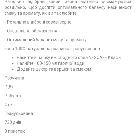
Ретельно відібрані кавові зерна відтепер обсмажуються
роздільно, щоб досягти оптимального балансу насиченості
смаку та аромату, які ви так любите.
- Ретельно відібрані кавові зерна
- Спеціальне обсмаження
- Оптимальний баланс смаку та аромату
кава 100% натуральна розчинна гранульована
Насипте в чашку вміст одного стіка NESCAFE Класік
Налийте 100-150 мл гарячої води
Додайте цукор та вершки за смаком
Розчинна
1,8 г
Робуста
Стік
Гранульована
730 днів
З гіркотою