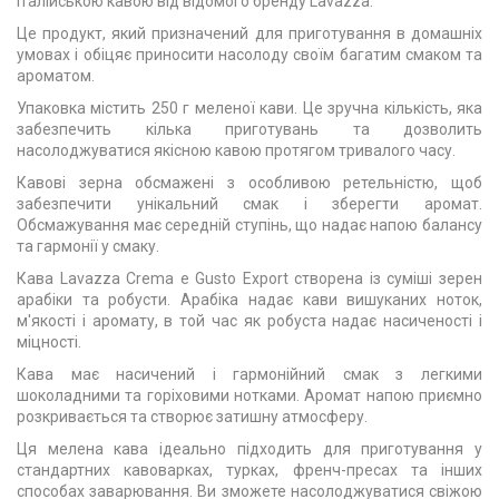
італійською кавою від відомого бренду Lavazza.
Це продукт, який призначений для приготування в домашніх
умовах і обіцяє приносити насолоду своїм багатим смаком та
ароматом.
Упаковка містить 250 г меленої кави. Це зручна кількість, яка
забезпечить кілька приготувань та дозволить
насолоджуватися якісною кавою протягом тривалого часу.
Кавові зерна обсмажені з особливою ретельністю, щоб
забезпечити унікальний смак і зберегти аромат.
Обсмажування має середній ступінь, що надає напою балансу
та гармонії у смаку.
Кава Lavazza Crema e Gusto Export створена із суміші зерен
арабіки та робусти. Арабіка надає кави вишуканих ноток,
м'якості і аромату, в той час як робуста надає насиченості і
міцності.
Кава має насичений і гармонійний смак з легкими
шоколадними та горіховими нотками. Аромат напою приємно
розкривається та створює затишну атмосферу.
Ця мелена кава ідеально підходить для приготування у
стандартних кавоварках, турках, френч-пресах та інших
способах заварювання. Ви зможете насолоджуватися свіжою