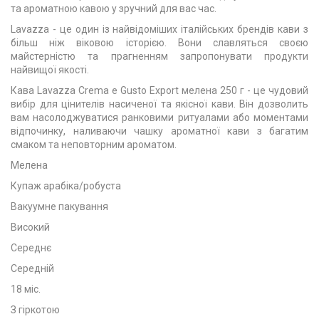
та ароматною кавою у зручний для вас час.
Lavazza - це один із найвідоміших італійських брендів кави з
більш ніж віковою історією. Вони славляться своєю
майстерністю та прагненням запропонувати продукти
найвищої якості.
Кава Lavazza Crema e Gusto Export мелена 250 г - це чудовий
вибір для цінителів насиченої та якісної кави. Він дозволить
вам насолоджуватися ранковими ритуалами або моментами
відпочинку, наливаючи чашку ароматної кави з багатим
смаком та неповторним ароматом.
Мелена
Купаж арабіка/робуста
Вакуумне пакування
Високий
Середнє
Середній
18 міс.
З гіркотою