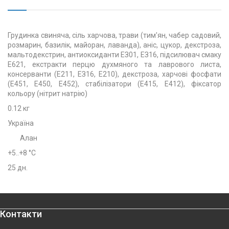
Грудинка свиняча, сіль харчова, трави (тим'ян, чабер садовий,
розмарин, базилік, майоран, лаванда), аніс, цукор, декстроза,
мальтодекстрин, антиоксиданти ЕЗ01, ЕЗ16, підсилювач смаку
Е621, екстракти перцю духмяного та лаврового листа,
консерванти (Е211, ЕЗ16, E210), декстроза, харчові фосфати
(Е451, Е450, E452), стабілізатори (E415, E412), фіксатор
кольору (нітрит натрію)
0.12 кг
Україна
Алан
+5..+8 °C
25 дн.
Контакти