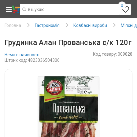
0
Гастрономія
Ковбасні вироби
М'ясні 
Головна
Грудинка Алан Прованська с/к 120г
Код товару: 009828
Нема в наявності
Штрих код: 4823036504306