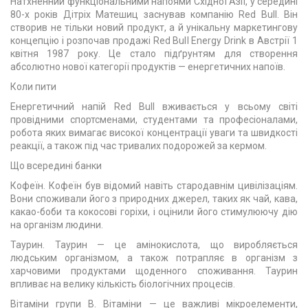
Натхненний функціональними напоями Східної Азії, у середині
80-х років Дітріх Матешиц заснував компанію Red Bull. Він
створив не тільки новий продукт, а й унікальну маркетингову
концепцію і розпочав продажі Red Bull Energy Drink в Австрії 1
квітня 1987 року. Це стало підґрунтям для створення
абсолютно нової категорії продуктів — енергетичних напоїв.
Коли пити
Енергетичний напій Red Bull вживається у всьому світі
провідними спортсменами, студентами та професіоналами,
робота яких вимагає високої концентрації уваги та швидкості
реакції, а також під час тривалих подорожей за кермом.
Що всередині банки
Кофеїн. Кофеїн був відомий навіть стародавнім цивілізаціям.
Вони споживали його з природних джерел, таких як чай, кава,
какао-боби та кокосові горіхи, і оцінили його стимулюючу дію
на організм людини.
Таурин. Таурин — це амінокислота, що виробляється
людським організмом, а також потрапляє в організм з
харчовими продуктами щоденного споживання. Таурин
впливає на велику кількість біологічних процесів.
Вітаміни групи В. Вітаміни — це важливі мікроелементи,