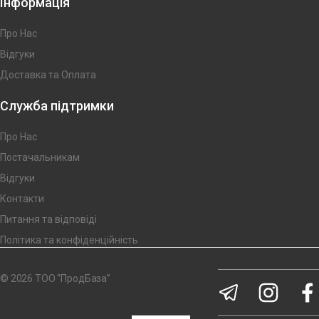
Інформація
Про Нас
Відгуки
Доставка та Оплата
Служба підтримки
Про Нас
Постачальникам
Відгуки
Контакти
Питання та відповіді
Політика та конфіденційність
© 2026 ТОО “ПродБаза”