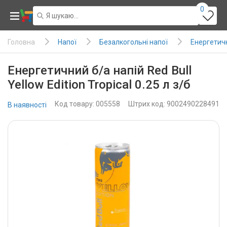
0
Напої
Безалкогольні напої
Енергетичн
Головна
Енергетичний б/а напій Red Bull
Yellow Edition Tropical 0.25 л з/б
Код товару: 005558
Штрих код: 9002490228491
В наявності