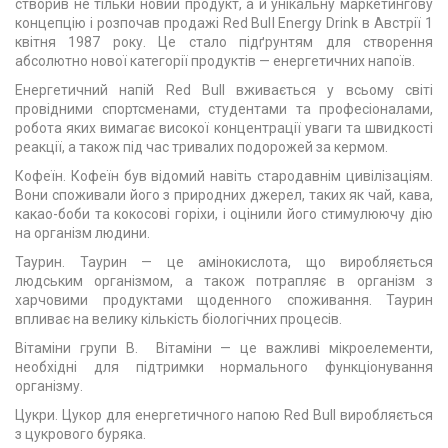
створив не тільки новий продукт, а й унікальну маркетингову
концепцію і розпочав продажі Red Bull Energy Drink в Австрії 1
квітня 1987 року. Це стало підґрунтям для створення
абсолютно нової категорії продуктів — енергетичних напоїв.
Енергетичний напій Red Bull вживається у всьому світі
провідними спортсменами, студентами та професіоналами,
робота яких вимагає високої концентрації уваги та швидкості
реакції, а також під час тривалих подорожей за кермом.
Кофеїн. Кофеїн був відомий навіть стародавнім цивілізаціям.
Вони споживали його з природних джерел, таких як чай, кава,
какао-боби та кокосові горіхи, і оцінили його стимулюючу дію
на організм людини.
Таурин. Таурин — це амінокислота, що виробляється
людським організмом, а також потрапляє в організм з
харчовими продуктами щоденного споживання. Таурин
впливає на велику кількість біологічних процесів.
Вітаміни групи В. Вітаміни — це важливі мікроелементи,
необхідні для підтримки нормального функціонування
організму.
Цукри. Цукор для енергетичного напою Red Bull виробляється
з цукрового буряка.