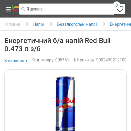
0
Напої
Безалкогольні напої
Енергетичн
Головна
Енергетичний б/а напій Red Bull
0.473 л з/б
Код товару: 005561
Штрих код: 9002490212100
В наявності