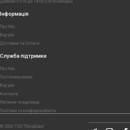
Дзвінки з 9:00 до 18:00 (Сб-Вс вихідні)
Інформація
Про Нас
Відгуки
Доставка та Оплата
Служба підтримки
Про Нас
Постачальникам
Відгуки
Контакти
Питання та відповіді
Політика та конфіденційність
© 2026 ТОО “ПродБаза”