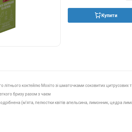
Купити
 літнього коктейлю Мохіто зі шматочками соковитих цитрусових т
егкого бризу разом з чаєм
дрібнена (м'ята, пелюстки квітів апельсина, лимонник, цедра лим