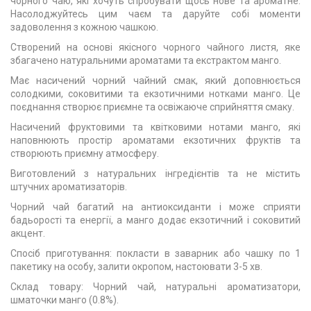
чорного чаю, які хочуть спробувати щось нове та ароматне.
Насолоджуйтесь цим чаєм та даруйте собі моменти
задоволення з кожною чашкою.
Створений на основі якісного чорного чайного листя, яке
збагачено натуральними ароматами та екстрактом манго.
Має насичений чорний чайний смак, який доповнюється
солодкими, соковитими та екзотичними нотками манго. Це
поєднання створює приємне та освіжаюче сприйняття смаку.
Насичений фруктовими та квітковими нотами манго, які
наповнюють простір ароматами екзотичних фруктів та
створюють приємну атмосферу.
Виготовлений з натуральних інгредієнтів та не містить
штучних ароматизаторів.
Чорний чай багатий на антиоксиданти і може сприяти
бадьорості та енергії, а манго додає екзотичний і соковитий
акцент.
Спосіб приготування: покласти в заварник або чашку по 1
пакетику на особу, залити окропом, настоювати 3-5 хв.
Склад товару: Чорний чай, натуральні ароматизатори,
шматочки манго (0.8%).