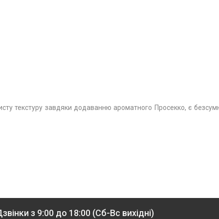
ристу текстуру завдяки додаванню ароматного Просекко, є безсу
звінки з 9:00 до 18:00 (Сб-Вс вихідні)