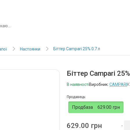
Біттер Campari 25% 0.7 л
апої
Настоянки
Біттер Campari 25%
В наявності
Виробник:
CAMPARI
К
Продавець:
Продбаза
629.00 грн
629.00 грн
-