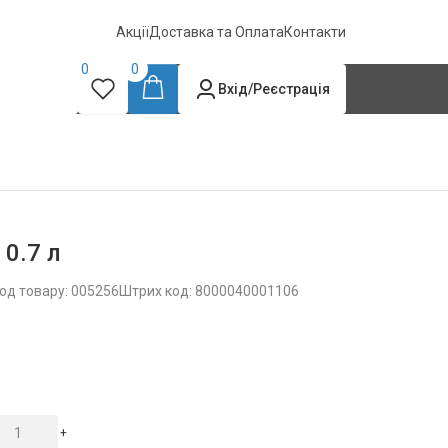
Акції
Доставка та Оплата
Контакти
0
0
Вхід/Реєстрація
 0.7 л
од товару: 005256
Штрих код: 8000040001106
+