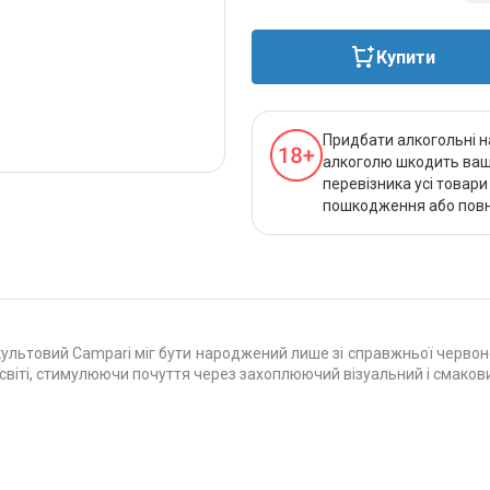
Купити
Придбати алкогольні н
алкоголю шкодить вашо
перевізника усі товар
пошкодження або повно
ультовий Campari міг бути народжений лише зі справжньої червоної
у світі, стимулюючи почуття через захоплюючий візуальний і смаков