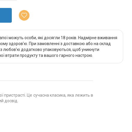
апої можуть особи, які досягли 18 років. Надмірне вживання
му здоров'ю. При замовленні з доставкою або на склад
и з любов'ю додатково упаковуються, щоб уникнути
ї втрати продукту та вашого гарного настрою.
 пристрасті. Це сучасна класика, яка лежить в
ий досвід.